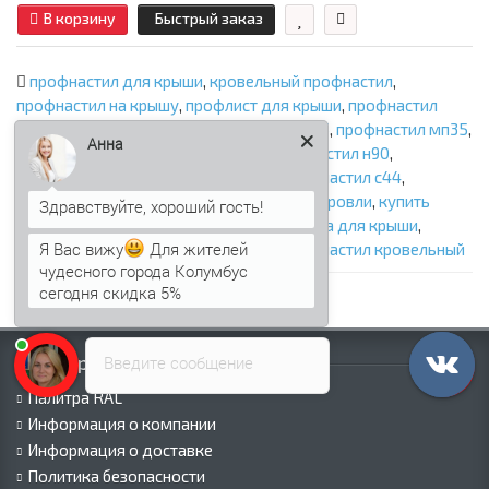
В корзину
Быстрый заказ
профнастил для крыши
,
кровельный профнастил
,
профнастил на крышу
,
профлист для крыши
,
профнастил
st15
,
профнастил мп20
,
профнастил мм35
,
профнастил мп35
,
Анна
профнастил н60
,
профнастил н75
,
профнастил н90
,
профнастил нс35
,
профнастил н114
,
профнастил с44
,
металлическая кровля
,
профнастил для кровли
,
купить
профнастил для крыши
,
цена профнастила для крыши
,
Я Вас вижу
Для жителей
профилированный лист для крыши
,
профнастил кровельный
чудесного города Колумбус
сегодня скидка 5%
Информация
Введите сообщение
Палитра RAL
Информация о компании
Информация о доставке
Политика безопасности