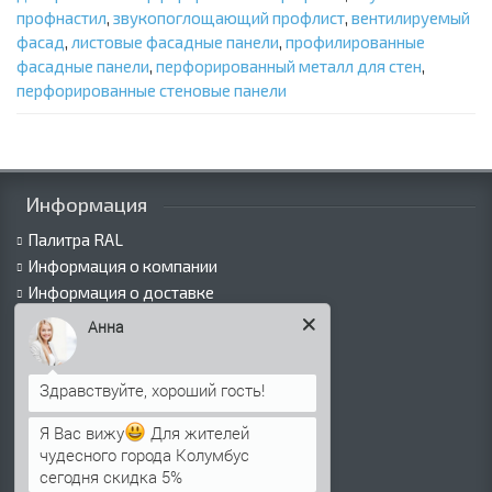
профнастил
,
звукопоглощающий профлист
,
вентилируемый
фасад
,
листовые фасадные панели
,
профилированные
фасадные панели
,
перфорированный металл для стен
,
перфорированные стеновые панели
Информация
Палитра RAL
Информация о компании
Информация о доставке
Политика безопасности
Анна
Условия соглашения
Сертификаты
Виды покрытий
Как оформить заказ
Я Вас вижу
Для жителей
Вакансии
чудесного города Колумбус
сегодня скидка 5%
Оплата