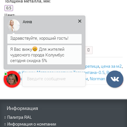
Толщина металла, мм:
0.5
Цвет:
Анна
284.30 р.
Я Вас вижу
Для жителей
В корзину
Быстрый заказ
чудесного города Колумбус
сегодня скидка 5%
ООО «Профнастил Сэндвич»
,
Металлочерепица
,
цена за м2
,
купить в Крыму
,
Металлочерепица Трамонтана-0.5
,
Высота
Введите сообщение
ступеньки-25мм
,
Длина ступеньки-400мм
,
Norman RAL3011
Информация
Палитра RAL
Информация о компании