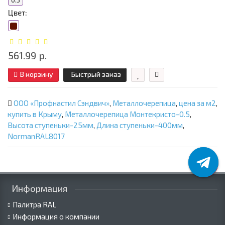
0.5
Цвет:
561.99 р.
В корзину
Быстрый заказ
ООО «Профнастил Сэндвич»
,
Металлочерепица
,
цена за м2
,
купить в Крыму
,
Металлочерепица Монтекристо-0.5
,
Высота ступеньки-25мм
,
Длина ступеньки-400мм
,
NormanRAL8017
Информация
Палитра RAL
Информация о компании