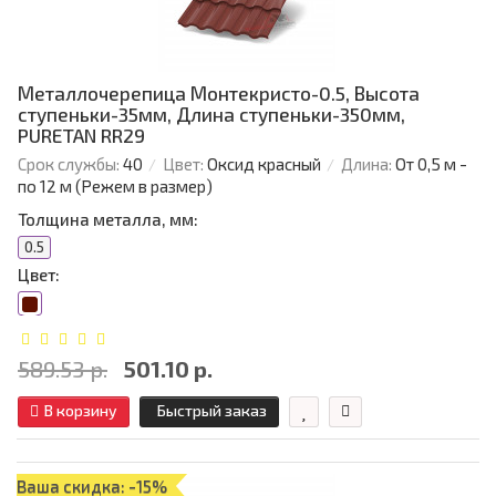
Металлочерепица Монтекристо-0.5, Высота
ступеньки-35мм, Длина ступеньки-350мм,
PURETAN RR29
Срок службы:
40
Цвет:
Оксид красный
Длина:
От 0,5 м -
по 12 м (Режем в размер)
Толщина металла, мм:
0.5
Цвет:
589.53 р.
501.10 р.
В корзину
Быстрый заказ
Ваша скидка: -15%