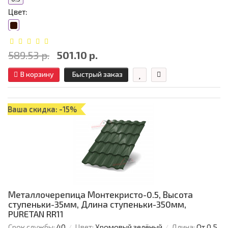
Цвет:
589.53 р.
501.10 р.
В корзину
Быстрый заказ
Ваша скидка: -15%
Металлочерепица Монтекристо-0.5, Высота
ступеньки-35мм, Длина ступеньки-350мм,
PURETAN RR11
Срок службы:
40
Цвет:
Хромовый зелёный
Длина:
От 0,5