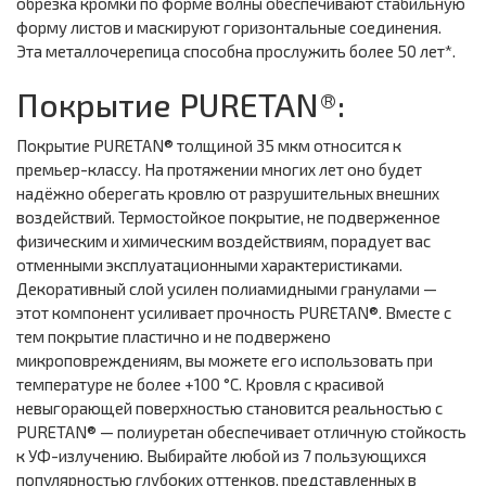
обрезка кромки по форме волны обеспечивают стабильную
форму листов и маскируют горизонтальные соединения.
Эта металлочерепица способна прослужить более 50 лет*.
Покрытие PURETAN®:
Покрытие PURETAN® толщиной 35 мкм относится к
премьер-классу. На протяжении многих лет оно будет
надёжно оберегать кровлю от разрушительных внешних
воздействий. Термостойкое покрытие, не подверженное
физическим и химическим воздействиям, порадует вас
отменными эксплуатационными характеристиками.
Декоративный слой усилен полиамидными гранулами —
этот компонент усиливает прочность PURETAN®. Вместе с
тем покрытие пластично и не подвержено
микроповреждениям, вы можете его использовать при
температуре не более +100 °С. Кровля с красивой
невыгорающей поверхностью становится реальностью с
PURETAN® — полиуретан обеспечивает отличную стойкость
к УФ-излучению. Выбирайте любой из 7 пользующихся
популярностью глубоких оттенков, представленных в