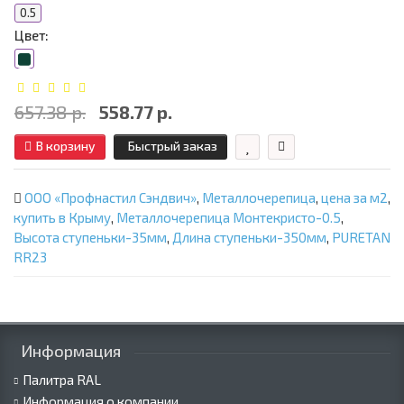
0.5
Цвет:
657.38 р.
558.77 р.
В корзину
Быстрый заказ
ООО «Профнастил Сэндвич»
,
Металлочерепица
,
цена за м2
,
купить в Крыму
,
Металлочерепица Монтекристо-0.5
,
Высота ступеньки-35мм
,
Длина ступеньки-350мм
,
PURETAN
RR23
Информация
Палитра RAL
Информация о компании