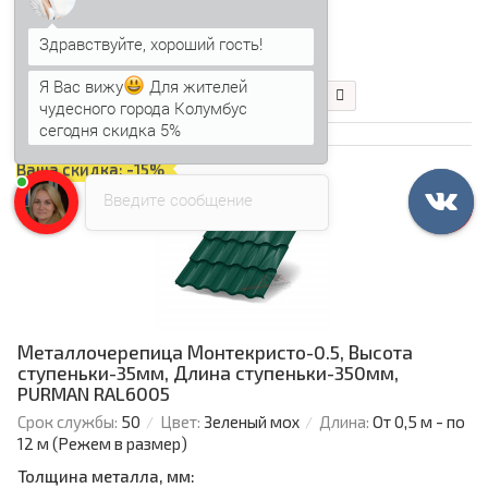
657.38 р.
558.77 р.
Я Вас вижу
Для жителей
чудесного города Колумбус
В корзину
Быстрый заказ
сегодня скидка 5%
Анна
печатает...
Ваша скидка: -15%
Введите сообщение
Металлочерепица Монтекристо-0.5, Высота
ступеньки-35мм, Длина ступеньки-350мм,
PURMAN RAL6005
Срок службы:
50
Цвет:
Зеленый мох
Длина:
От 0,5 м - по
12 м (Режем в размер)
Толщина металла, мм: