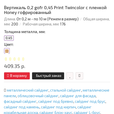
Вертикаль 0,2 gofr 0,45 Print Twincolor с пленкой
Honey гофрированный
Длина:
От 0,2 м - по 10 м (Режем в размер)
Общая ширина,
мм:
200
Рабочая ширина, мм:
176
Толщина металла, мм:
0.45
Цвет:
409.35 р.
В корзину
Быстрый заказ
металлический сайдинг
,
стальной сайдинг
,
металлические
панели
,
облицовочный сайдинг
,
сайдинг для фасада
,
фасадный сайдинг
,
сайдинг под бревно
,
сайдинг под брус
,
сайдинг под камень
,
сайдинг под кирпич
,
сайдинг
корабельная доска
,
сайдинг блок-хаус
,
сайдинг L-брус
,