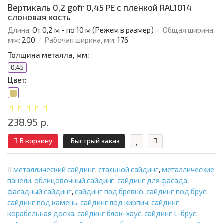
Вертикаль 0,2 gofr 0,45 PE с пленкой RAL1014
слоновая кость
Длина:
От 0,2 м - по 10 м (Режем в размер)
Общая ширина,
мм:
200
Рабочая ширина, мм:
176
Толщина металла, мм:
0.45
Цвет:
238.95 р.
В корзину
Быстрый заказ
металлический сайдинг
,
стальной сайдинг
,
металлические
панели
,
облицовочный сайдинг
,
сайдинг для фасада
,
фасадный сайдинг
,
сайдинг под бревно
,
сайдинг под брус
,
сайдинг под камень
,
сайдинг под кирпич
,
сайдинг
корабельная доска
,
сайдинг блок-хаус
,
сайдинг L-брус
,