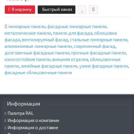
В корзину
Быстрый заказ
линеарные панели
,
фасадные линеарные панели
,
металлические панели
,
панели для фасада
,
облицовка
фасада
,
вентилируемый фасад
,
стальные линеарные панели
,
алюминиевые линеарные панели
,
современный фасад
,
долговечные фасадные панели
,
прочные фасадные панели
,
износостойкие панели
,
внешняя отделка
,
облицовочные
панели
,
линейные фасадные панели
,
узкие фасадные панели
,
фасадные облицовочные панели
Информация
Палитра RAL
Информация о компании
Информация о доставке