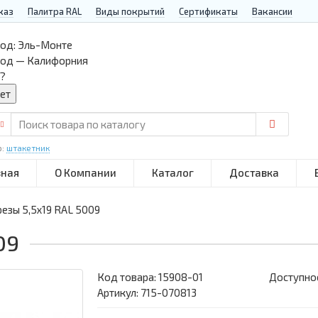
каз
Палитра RAL
Виды покрытий
Сертификаты
Вакансии
од:
Эль-Монте
род — Калифорния
?
р:
штакетник
вная
О Компании
Каталог
Доставка
езы 5,5х19 RAL 5009
09
Код товара:
15908-01
Доступнос
Артикул: 715-070813