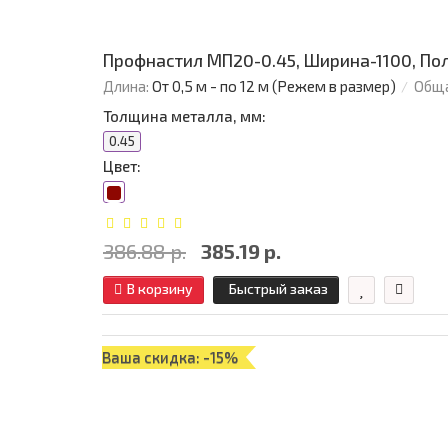
Профнастил МП20-0.45, Ширина-1100, По
Длина:
От 0,5 м - по 12 м (Режем в размер)
Обща
Толщина металла, мм:
0.45
Цвет:
386.88 р.
385.19 р.
В корзину
Быстрый заказ
Ваша скидка: -15%