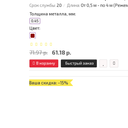
Срок службы:
20
Длина:
От 0,5 м - по 4 м (Реже
Толщина металла, мм:
0.45
Цвет:
71.97 р.
61.18 р.
В корзину
Быстрый заказ
Ваша скидка: -15%