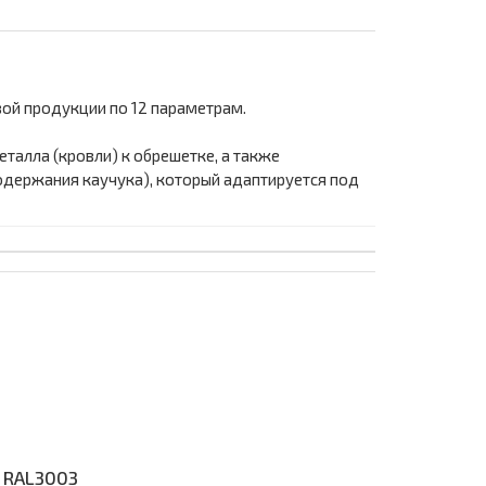
вой продукции по 12 параметрам.
алла (кровли) к обрешетке, а также
одержания каучука), который адаптируется под
 RAL3003