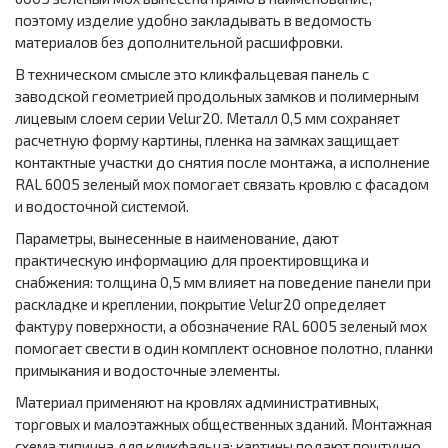
поэтому изделие удобно закладывать в ведомость
материалов без дополнительной расшифровки.
В техническом смысле это кликфальцевая панель с
заводской геометрией продольных замков и полимерным
лицевым слоем серии Velur20. Металл 0,5 мм сохраняет
расчетную форму картины, пленка на замках защищает
контактные участки до снятия после монтажа, а исполнение
RAL 6005 зеленый мох помогает связать кровлю с фасадом
и водосточной системой.
Параметры, вынесенные в наименование, дают
практическую информацию для проектировщика и
снабжения: толщина 0,5 мм влияет на поведение панели при
раскладке и креплении, покрытие Velur20 определяет
фактуру поверхности, а обозначение RAL 6005 зеленый мох
помогает свести в один комплект основное полотно, планки
примыкания и водосточные элементы.
Материал применяют на кровлях административных,
торговых и малоэтажных общественных зданий. Монтажная
схема типична для кликфальца: картины подают поштучно,