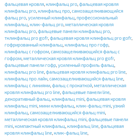
фальцевая кровля
,
кликфальц pro
,
фальцевая кровля
кликфальц pro
,
кликфальц про
,
самозащелкивающийся
фальц pro
,
усиленный кликфальц
,
профессиональный
кликфальц
,
клик-фальц pro
,
металлическая кровля
кликфальц pro
,
фальцевые панели кликфальц pro
,
ткликфальц pro gofr
,
фальцевая кровля кликфальц pro gofr
,
гофрированный кликфальц
,
кликфальц про гофр
,
кликфальц с гофром
,
самозащелкивающийся фальц с
гофром
,
металлическая кровля кликфальц pro gofr
,
фальцевые панели гофр
,
усиленный профиль фальц
,
кликфальц pro line
,
фальцевая кровля кликфальц pro line
,
кликфальц про лайн
,
самозащелкивающийся фальц line
,
кликфальц с линиями
,
фальц с прокаткой
,
металлическая
кровля кликфальц pro line
,
фальцевые панели line
,
декоративный фальц
,
кликфальц mini
,
фальцевая кровля
кликфальц mini
,
мини кликфальц
,
клик-фальц mini
,
узкий
кликфальц
,
самозащелкивающийся фальц mini
,
металлическая кровля кликфальц mini
,
фальцевые панели
mini
,
компактный кликфальц
,
кликфальц line
,
фальцевая
кровля кликфальц line
,
клик-фальц line
,