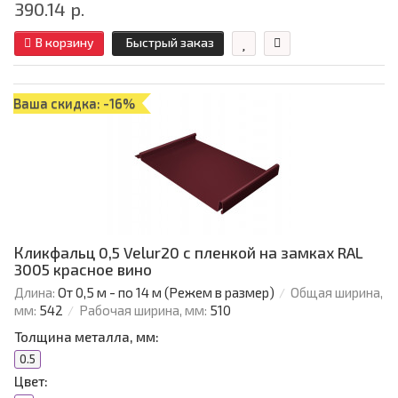
390.14 р.
В корзину
Быстрый заказ
Ваша скидка: -16%
Кликфальц 0,5 Velur20 с пленкой на замках RAL
3005 красное вино
Длина:
От 0,5 м - по 14 м (Режем в размер)
Общая ширина,
мм:
542
Рабочая ширина, мм:
510
Толщина металла, мм:
0.5
Цвет: