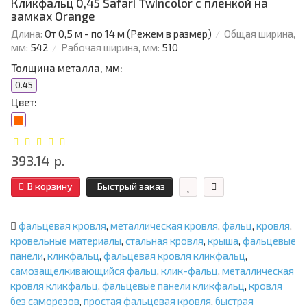
Кликфальц 0,45 Safari Twincolor с пленкой на
замках Orange
Длина:
От 0,5 м - по 14 м (Режем в размер)
Общая ширина,
мм:
542
Рабочая ширина, мм:
510
Толщина металла, мм:
0.45
Цвет:
393.14 р.
В корзину
Быстрый заказ
фальцевая кровля
,
металлическая кровля
,
фальц
,
кровля
,
кровельные материалы
,
стальная кровля
,
крыша
,
фальцевые
панели
,
кликфальц
,
фальцевая кровля кликфальц
,
самозащелкивающийся фальц
,
клик-фальц
,
металлическая
кровля кликфальц
,
фальцевые панели кликфальц
,
кровля
без саморезов
,
простая фальцевая кровля
,
быстрая