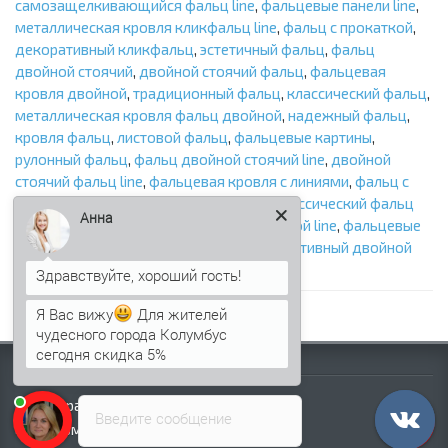
самозащелкивающийся фальц line
,
фальцевые панели line
,
металлическая кровля кликфальц line
,
фальц с прокаткой
,
декоративный кликфальц
,
эстетичный фальц
,
фальц
двойной стоячий
,
двойной стоячий фальц
,
фальцевая
кровля двойной
,
традиционный фальц
,
классический фальц
,
металлическая кровля фальц двойной
,
надежный фальц
,
кровля фальц
,
листовой фальц
,
фальцевые картины
,
рулонный фальц
,
фальц двойной стоячий line
,
двойной
стоячий фальц line
,
фальцевая кровля с линиями
,
фальц с
прокаткой
,
традиционный фальц line
,
классический фальц
Анна
line
,
металлическая кровля фальц двойной line
,
фальцевые
картины line
,
рулонный фальц line
,
декоративный двойной
фальц
,
фальц с продольной прокаткой
Я Вас вижу
Для жителей
чудесного города Колумбус
сегодня скидка 5%
Информация
Палитра RAL
Введите сообщение
Информация о компании