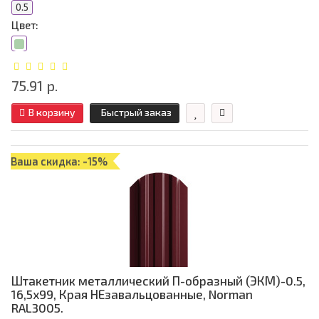
0.5
Цвет:
75.91 р.
В корзину
Быстрый заказ
Ваша скидка: -15%
Штакетник металлический П-образный (ЭКМ)-0.5,
16,5х99, Края НЕзавальцованные, Norman
RAL3005.