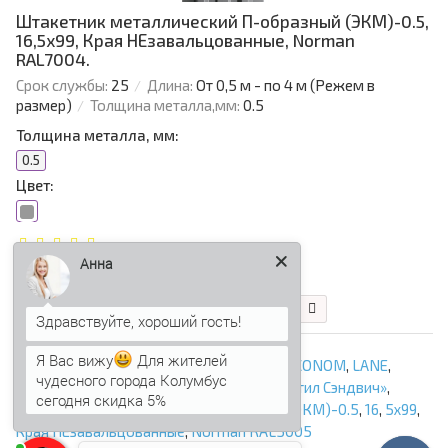
Штакетник металлический П-образный (ЭКМ)-0.5,
16,5х99, Края НЕзавальцованные, Norman
RAL7004.
Срок службы:
25
Длина:
От 0,5 м - по 4 м (Режем в
размер)
Толщина металла,мм:
0.5
Толщина металла, мм:
0.5
Цвет:
Анна
72.91 р.
В корзину
Быстрый заказ
Я Вас вижу
Для жителей
Евроштакетник
,
EVO
,
GOOD
,
TRAPEZE
,
ECONOM
,
LANE
,
чудесного города Колумбус
Полукруглый
,
Для забора
,
ООО «Профнастил Сэндвич»
,
сегодня скидка 5%
Штакетник металлический П-образный (ЭКМ)-0.5
,
16
,
5х99
,
Края НЕзавальцованные
,
Norman RAL5005