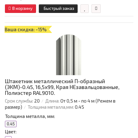
В корзину
Быстрый заказ
Ваша скидка: -15%
Штакетник металлический П-образный
(ЭКМ)-0.45, 16,5х99, Края НЕзавальцованные,
Полиэстер RAL9010.
Срок службы:
20
Длина:
От 0,5 м - по 4 м (Режем в
размер)
Толщина металла,мм:
0.45
Толщина металла, мм:
0.45
Цвет: