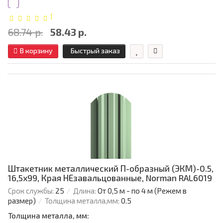
1
68.74 р.
58.43 р.
В корзину
Быстрый заказ
Штакетник металлический П-образный (ЭКМ)-0.5,
16,5х99, Края НЕзавальцованные, Norman RAL6019
Срок службы:
25
Длина:
От 0,5 м - по 4 м (Режем в
размер)
Толщина металла,мм:
0.5
Толщина металла, мм: