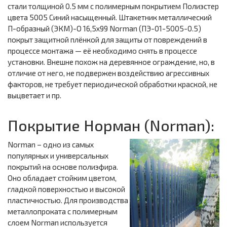
стали толщиной 0.5 мм с полимерным покрытием Полиэстер
цвета 5005 Синий насыщенный. Штакетник металлический
П-образный (ЭКМ)-O 16,5х99 Norman (ПЭ-01-5005-0.5)
покрыт защитной плёнкой для защиты от повреждений в
процессе монтажа — её необходимо снять в процессе
установки. Внешне похож на деревянное ограждение, но, в
отличие от него, не подвержен воздействию агрессивных
факторов, не требует периодической обработки краской, не
выцветает и пр.
Покрытие Норман (Norman):
Norman – одно из самых
популярных и универсальных
покрытий на основе полиэфира.
Оно обладает стойким цветом,
гладкой поверхностью и высокой
пластичностью. Для производства
металлопроката с полимерным
слоем Norman используется