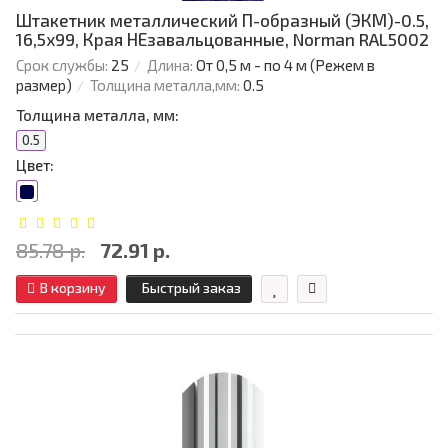
Штакетник металлический П-образный (ЭКМ)-0.5,
16,5х99, Края НЕзавальцованные, Norman RAL5002
Срок службы:
25
Длина:
От 0,5 м - по 4 м (Режем в
размер)
Толщина металла,мм:
0.5
Толщина металла, мм:
0.5
Цвет:
85.78 р.
72.91 р.
В корзину
Быстрый заказ