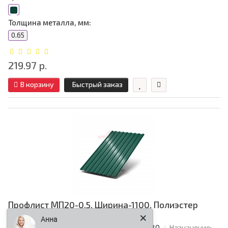
Толщина металла, мм:
0.65
219.97 р.
В корзину
Быстрый заказ
Профлист МП20-0.5, Ширина-1100, Полиэстер
RAL6005
Анна
Покрытие:
Полиэстер
Тип профиля:
МП20
Назначение: