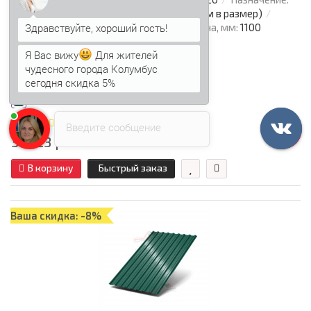
Кровля
Длина:
От 0,5 м - по 12 м (Режем в размер)
Общая ширина, мм:
1150
Рабочая ширина, мм:
1100
Толщина металла, мм:
Я Вас вижу
Для жителей
0.5
чудесного города Колумбус
сегодня скидка 5%
Цвет:
1
Введите сообщение
376.23 р.
В корзину
Быстрый заказ
Ваша скидка: -8%