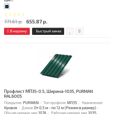
771.61 р.
655.87 р.
В корзину
Быстрый заказ
Профлист МП35-0.5, Ширина-1035, PURMAN
RAL6005
Покрытие:
PURMAN
Тип профиля:
МП35
Назначение:
Кровля
Длина:
От 0,5 м - по 12 м (Режем в размер)
Общая ширина, мм:
1076
Рабочая ширина, мм:
1035