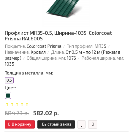
Профлист МП35-0.5, Ширина-1035, Colorcoat
Prisma RAL6005
Покрытие:
Colorcoat Prisma
Тип профиля:
МП35
Назначение:
Кровля
Длина:
От 0,5 м - по 12 м (Режем в
размер)
Общая ширина, мм:
1076
Рабочая ширина, мм:
1035
Толщина металла, мм:
0.5
Цвет:
684.73 р.
582.02 р.
В корзину
Быстрый заказ