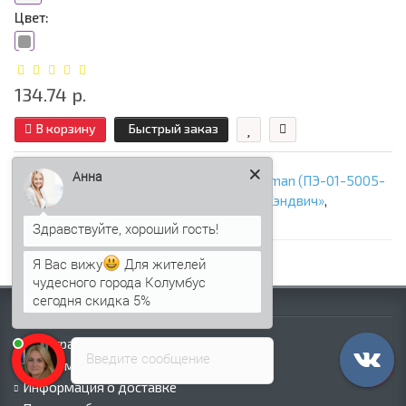
Цвет:
134.74 р.
В корзину
Быстрый заказ
Анна
Заглушка конька круглого простая Norman (ПЭ-01-5005-
0.5)
,
523459
,
6499-01
,
ООО «Профнастил Сэндвич»
,
Доборные элементы кровли
Я Вас вижу
Для жителей
чудесного города Колумбус
сегодня скидка 5%
Информация
Палитра RAL
Введите сообщение
Информация о компании
Информация о доставке