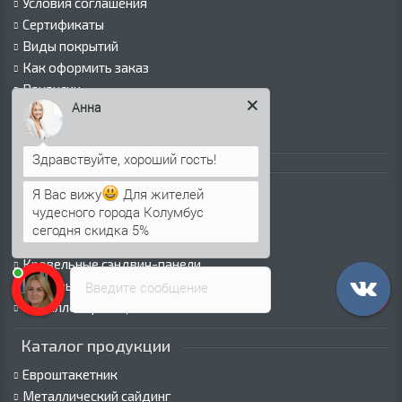
Условия соглашения
Сертификаты
Виды покрытий
Как оформить заказ
Вакансии
Анна
Оплата
Пресс-центр
Каталог продукции
Я Вас вижу
Для жителей
Профнастил для крыши
чудесного города Колумбус
Профнастил для забора
сегодня скидка 5%
Стеновой профнастил
Кровельные сэндвич-панели
Стеновые сэндвич-панели
Введите сообщение
Металлочерепица
Каталог продукции
Евроштакетник
Металлический сайдинг