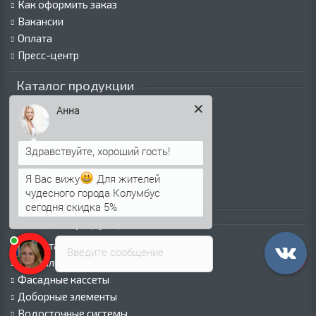
Как оформить заказ
Вакансии
Оплата
Пресс-центр
Каталог продукции
Профнастил для крыши
Анна
Профнастил для забора
Стеновой профнастил
Кровельные сэндвич-панели
Стеновые сэндвич-панели
Я Вас вижу
Для жителей
чудесного города Колумбус
Металлочерепица
сегодня скидка 5%
Каталог продукции
Евроштакетник
Введите сообщение
Металлический сайдинг
Фасадные кассеты
Доборные элементы
Водосточные системы