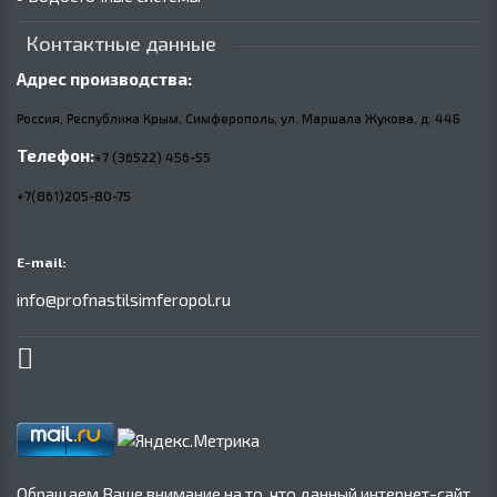
Контактные данные
Адрес производства:
Россия, Республика Крым, Симферополь, ул. Маршала Жукова,
д.
44Б
Телефон:
+7 (36522) 456-55
+7(861)205-80-75
E-mail:
info@profnastilsimferopol.ru
Обращаем Ваше внимание на то, что данный интернет-сайт