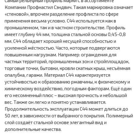
Самый рельефный профиль марки С в ассортименте
Компании Профнастил Сэндвич. Такая маркировка означает
«стеновой», впрочем разделение профлиста по сфере
применения весьма условно. С44 используется как в
промышленном, так и в частном строительстве. Профиль
имеет глубину 44 мм, толщина стальной основы 0,45-0,8
мм. С44 обладает хорошей несущей способностью и
усиленной жёсткостью. Часто, которые подвергаются
повышенным нагрузкам. Например: ограждения для
частных территорий, промышленных зон и стройплощадок,
торговые точки, бытовки, кровли скатных крыш, несъёмная
опалубка, гаражи. Материал С44 характеризуется
устойчивостью к образованию ржавчины, к физическому и
химическому воздействию, погодным факторам. Ещё один
его несомненный плюс – высокая прочность и небольшой
вес. Также он легко и понятно устанавливается.
Продолжительность эксплуатации С44 может длиться до
50 лет, в зависимости от выбранного покрытия. Полимерный
слой создаёт стальной основе элегантный вид и
дополнительные качества.