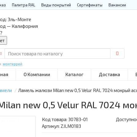
каз
Палитра RAL
Виды покрытий
Сертификаты
Вакансии
од:
Эль-Монте
род — Калифорния
?
р:
монтеррей
вная
О Компании
Каталог
Доставка
амели
Ламель жалюзи Milan new 0,5 Velur RAL 7024 мокрый ас
ilan new 0,5 Velur RAL 7024 м
Код товара:
30783-01
Доступнос
Артикул: ZJLM0183