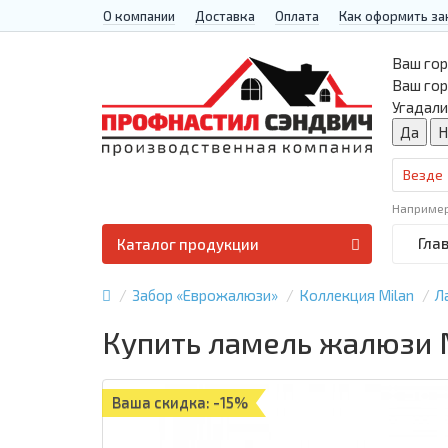
О компании
Доставка
Оплата
Как оформить за
Ваш гор
Ваш го
Угадали
Везде
Наприме
Гла
Каталог продукции
Забор «Еврожалюзи»
Коллекция Milan
Л
Купить ламель жалюзи M
Ваша скидка: -15%