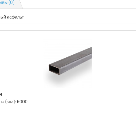
ывы (0)
рый асфальт
м
на (мм):
6000