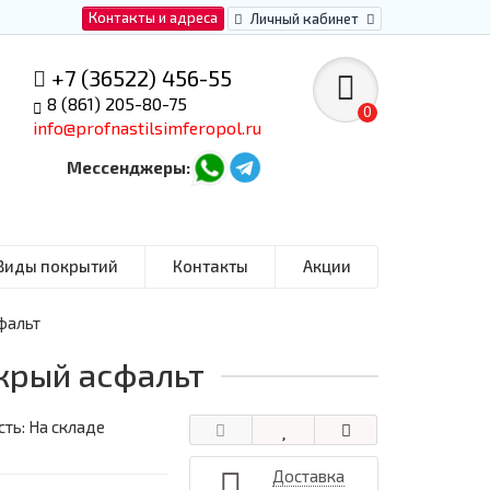
Контакты и адреса
Личный кабинет
+7 (36522) 456-55
8 (861) 205-80-75
0
info@profnastilsimferopol.ru
Мессенджеры:
Виды покрытий
Контакты
Акции
фальт
окрый асфальт
ть: На складе
Доставка