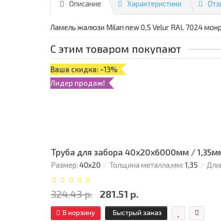
Описание
Характеристики
Отз
Ламель жалюзи Milan new 0,5 Velur RAL 7024 мок
С этим товаром покупают
Ваша скидка: -13%
Лидер продаж!
Труба для забора 40х20x6000мм / 1,35м
Размер:
40х20
Толщина металла,мм:
1,35
Дли
324.43 р.
281.51 р.
В корзину
Быстрый заказ