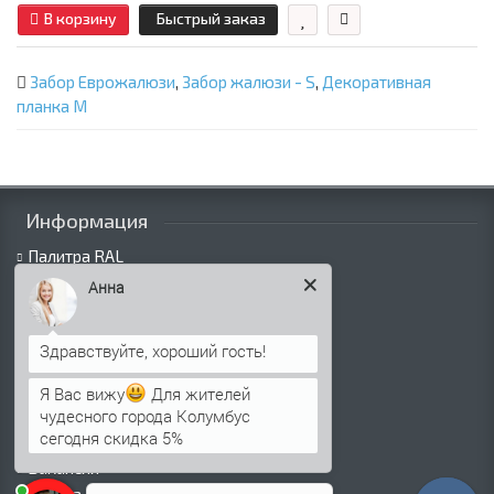
В корзину
Быстрый заказ
Забор Еврожалюзи
,
Забор жалюзи - S
,
Декоративная
планка М
Информация
Палитра RAL
Информация о компании
Анна
Информация о доставке
Политика безопасности
Условия соглашения
Сертификаты
Я Вас вижу
Для жителей
чудесного города Колумбус
Виды покрытий
сегодня скидка 5%
Как оформить заказ
Вакансии