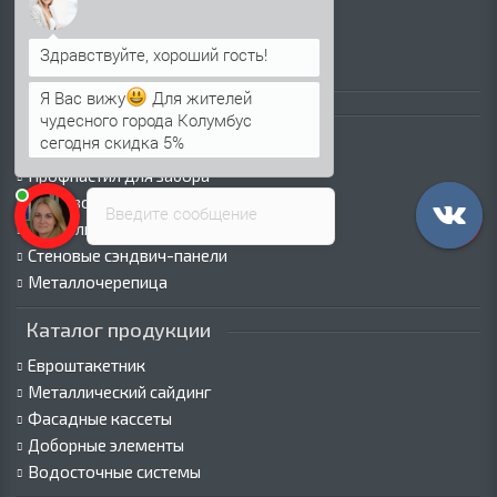
Вакансии
Оплата
Пресс-центр
Я Вас вижу
Для жителей
Каталог продукции
чудесного города Колумбус
сегодня скидка 5%
Профнастил для крыши
Профнастил для забора
Стеновой профнастил
Введите сообщение
Кровельные сэндвич-панели
Стеновые сэндвич-панели
Металлочерепица
Каталог продукции
Евроштакетник
Металлический сайдинг
Фасадные кассеты
Доборные элементы
Водосточные системы