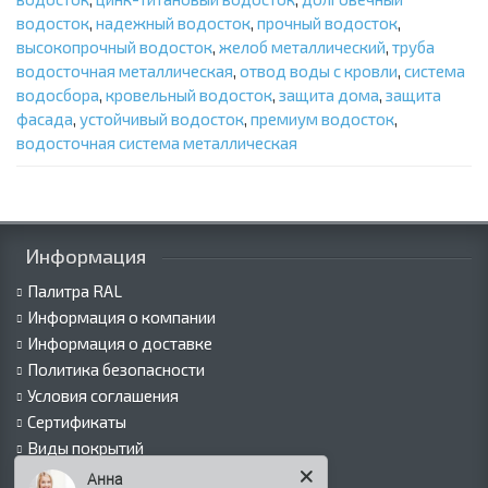
водосток
,
надежный водосток
,
прочный водосток
,
высокопрочный водосток
,
желоб металлический
,
труба
водосточная металлическая
,
отвод воды с кровли
,
система
водосбора
,
кровельный водосток
,
защита дома
,
защита
фасада
,
устойчивый водосток
,
премиум водосток
,
водосточная система металлическая
Информация
Палитра RAL
Информация о компании
Информация о доставке
Политика безопасности
Условия соглашения
Сертификаты
Виды покрытий
Как оформить заказ
Анна