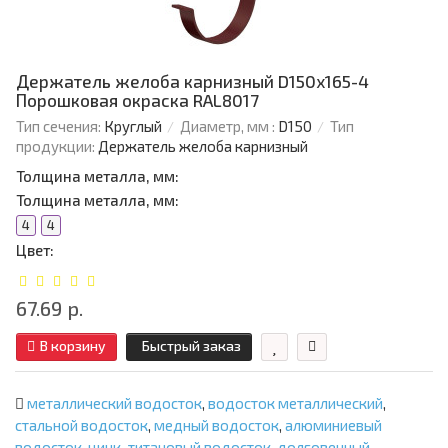
Держатель желоба карнизный D150х165-4
Порошковая окраска RAL8017
Тип сечения:
Круглый
Диаметр, мм :
D150
Тип
продукции:
Держатель желоба карнизный
Толщина металла, мм:
Толщина металла, мм:
4
4
Цвет:
67.69 р.
В корзину
Быстрый заказ
металлический водосток
,
водосток металлический
,
стальной водосток
,
медный водосток
,
алюминиевый
водосток
,
цинк-титановый водосток
,
долговечный