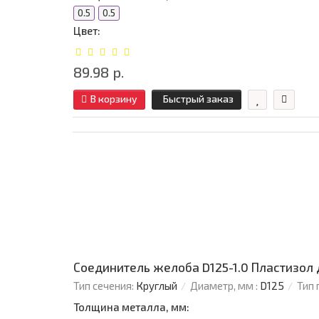
0.5
0.5
Цвет:
89.98 р.
В корзину
Быстрый заказ
Соединитель желоба D125-1.0 Пластизол 
Тип сечения:
Круглый
Диаметр, мм :
D125
Тип 
Толщина металла, мм: