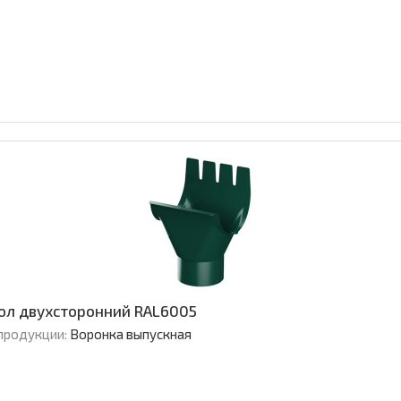
зол двухсторонний RAL6005
продукции:
Воронка выпускная