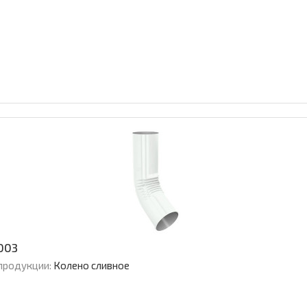
003
продукции:
Колено сливное