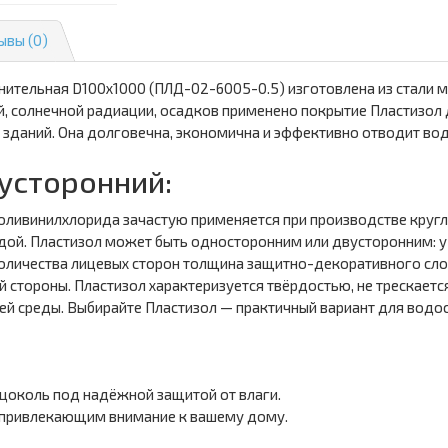
ывы (0)
ительная D100х1000 (ПЛД-02-6005-0.5) изготовлена из стали м
, солнечной радиации, осадков применено покрытие Пластизол 
зданий. Она долговечна, экономична и эффективно отводит вод
усторонний:
оливинилхлорида зачастую применяется при производстве кругло
дой. Пластизол может быть односторонним или двусторонним: у 
количества лицевых сторон толщина защитно-декоративного слоя
й стороны. Пластизол характеризуется твёрдостью, не трескаетс
й среды. Выбирайте Пластизол — практичный вариант для водо
цоколь под надёжной защитой от влаги.
 привлекающим внимание к вашему дому.