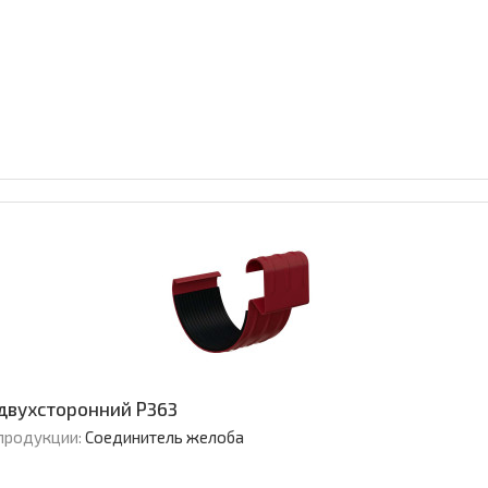
двухсторонний Р363
продукции:
Соединитель желоба