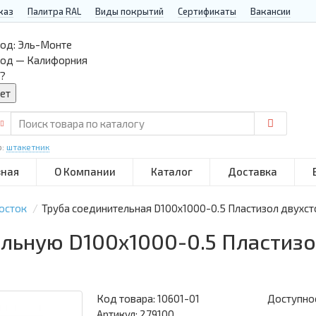
каз
Палитра RAL
Виды покрытий
Сертификаты
Вакансии
од:
Эль-Монте
род — Калифорния
?
р:
штакетник
вная
О Компании
Каталог
Доставка
осток
Труба соединительная D100х1000-0.5 Пластизол двухс
ельную D100х1000-0.5 Пластиз
Код товара:
10601-01
Доступнос
Артикул: 279100