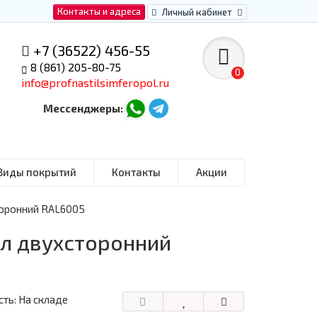
Контакты и адреса
Личный кабинет
+7 (36522) 456-55
8 (861) 205-80-75
0
info@profnastilsimferopol.ru
Мессенджеры:
Виды покрытий
Контакты
Акции
торонний RAL6005
ол двухсторонний
ть: На складе