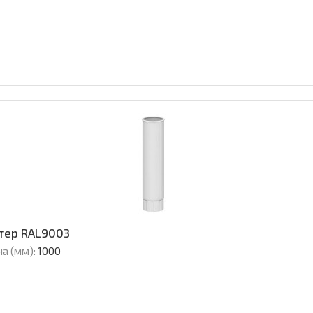
стер RAL9003
а (мм):
1000