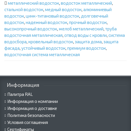
металлический водосток
,
водосток металлический
,
стальной водосток
,
медный водосток
,
алюминиевый
водосток
,
цинк-титановый водосток
,
долговечный
водосток
,
надежный водосток
,
прочный водосток
,
высокопрочный водосток
,
желоб металлический
,
труба
водосточная металлическая
,
отвод воды с кровли
,
система
водосбора
,
кровельный водосток
,
защита дома
,
защита
фасада
,
устойчивый водосток
,
премиум водосток
,
водосточная система металлическая
Информация
Палитра RAL
Информация о компании
Информация о доставке
Политика безопасности
Условия соглашения
Сертификаты