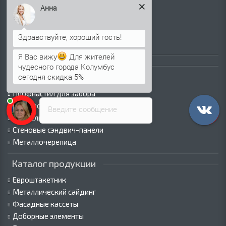
Как оформить заказ
Анна
Вакансии
Оплата
Пресс-центр
Я Вас вижу
Для жителей
Каталог продукции
чудесного города Колумбус
сегодня скидка 5%
Профнастил для крыши
Профнастил для забора
Стеновой профнастил
Введите сообщение
Кровельные сэндвич-панели
Стеновые сэндвич-панели
Металлочерепица
Каталог продукции
Евроштакетник
Металлический сайдинг
Фасадные кассеты
Доборные элементы