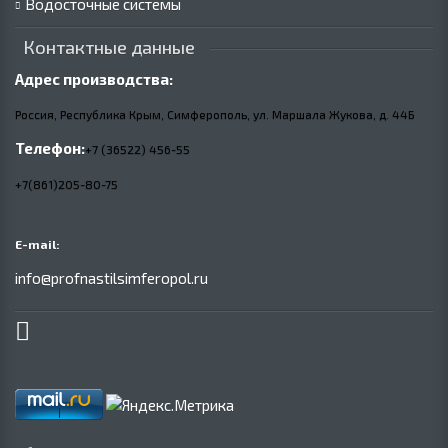
Водосточные системы
Контактные данные
Адрес производства:
Россия, Республика Крым, Симферополь, ул. Маршала Жукова,
д.
44Б
Телефон:
+7 (36522) 456-55
+7(861)205-80-75
E-mail:
info@profnastilsimferopol.ru