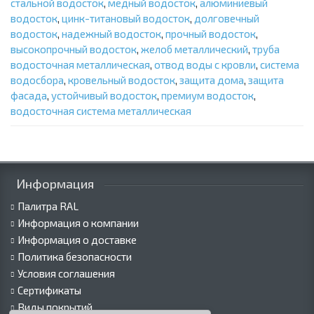
стальной водосток
,
медный водосток
,
алюминиевый
водосток
,
цинк-титановый водосток
,
долговечный
водосток
,
надежный водосток
,
прочный водосток
,
высокопрочный водосток
,
желоб металлический
,
труба
водосточная металлическая
,
отвод воды с кровли
,
система
водосбора
,
кровельный водосток
,
защита дома
,
защита
фасада
,
устойчивый водосток
,
премиум водосток
,
водосточная система металлическая
Информация
Палитра RAL
Информация о компании
Информация о доставке
Политика безопасности
Условия соглашения
Сертификаты
Виды покрытий