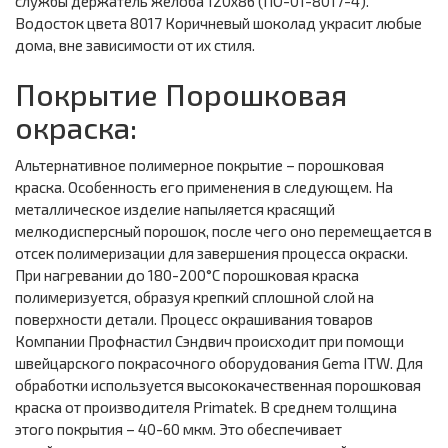
службы держатель желоба 120х86 (ПО-01-8017-4).
Водосток цвета 8017 Коричневый шоколад украсит любые
дома, вне зависимости от их стиля.
Покрытие Порошковая
окраска:
Альтернативное полимерное покрытие – порошковая
краска. Особенность его применения в следующем. На
металлическое изделие напыляется красящий
мелкодисперсный порошок, после чего оно перемещается в
отсек полимеризации для завершения процесса окраски.
При нагревании до 180-200°С порошковая краска
полимеризуется, образуя крепкий сплошной слой на
поверхности детали. Процесс окрашивания товаров
Компании Профнастил Сэндвич происходит при помощи
швейцарского покрасочного оборудования Gema ITW. Для
обработки используется высококачественная порошковая
краска от производителя Primatek. В среднем толщина
этого покрытия – 40-60 мкм. Это обеспечивает