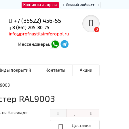
Контакты и адреса
Личный кабинет
+7 (36522) 456-55
8 (861) 205-80-75
0
info@profnastilsimferopol.ru
Мессенджеры:
Виды покрытий
Контакты
Акции
L9003
эстер RAL9003
ть: На складе
Доставка