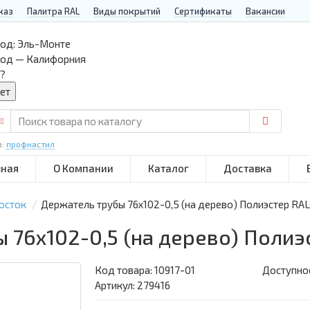
каз
Палитра RAL
Виды покрытий
Сертификаты
Вакансии
од:
Эль-Монте
род — Калифорния
?
р:
профнастил
вная
О Компании
Каталог
Доставка
осток
Держатель трубы 76х102-0,5 (на дерево) Полиэстер RA
 76х102-0,5 (на дерево) Поли
Код товара:
10917-01
Доступнос
Артикул: 279416