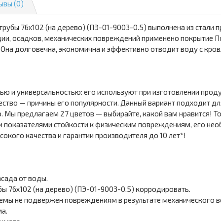
ывы (0)
рубы 76х102 (на дерево) (ПЭ-01-9003-0.5) выполнена из стали
ции, осадков, механических повреждений применено покрытие По
. Она долговечна, экономична и эффективно отводит воду с кров
ью и универсальностью: его используют при изготовлении прод
ество — причины его популярности. Данный вариант подходит дл
ю. Мы предлагаем 27 цветов — выбирайте, какой вам нравится! 
 показателями стойкости к физическим повреждениям, его нео
окого качества и гарантии производителя до 10 лет*!
сада от воды.
бы 76х102 (на дерево) (ПЭ-01-9003-0.5) корродировать.
емы не подвержен повреждениям в результате механического в
а.