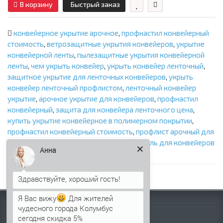
В корзину
Быстрый заказ
конвейерное укрытие арочное
,
профнастил конвейерный
стоимость
,
ветрозащитные укрытия конвейеров
,
укрытие
конвейерной ленты
,
пылезащитные укрытия конвейерной
ленты
,
чем укрыть конвейер
,
укрыть конвейер ленточный
,
защитное укрытие для ленточных конвейеров
,
укрыть
конвейер ленточный профлистом
,
ленточный конвейер
укрытие
,
арочное укрытие для конвейеров
,
профнастил
конвейерный
,
защита для конвейера ленточного цена
,
купить укрытие конвейерное в полимерном покрытии
,
профнастил конвейерный стоимость
,
профлист арочный для
конвейеров нержавеющий купить
,
профиль для конвейеров
Анна
выгодно
Я Вас вижу
Для жителей
Информация
чудесного города Колумбус
сегодня скидка 5%
Палитра RAL