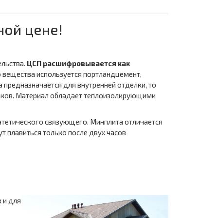
ной цене!
льства.
ЦСП расшифровывается как
о вещества используется портландцемент,
а предназначается для внутренней отделки, то
енков. Материал обладает теплоизолирующими
интетического связующего. Минплита отличается
ут плавиться только после двух часов
 и для