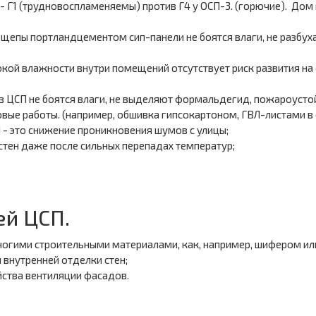
 Г1 (трудновоспламеняемы) против Г4 у ОСП-3. (горючие). Дом 
 щепы портландцементом сип-панели не боятся влаги, не разбух
сокой влажности внутри помещений отсутствует риск развития на
из ЦСП не боятся влаги, не выделяют формальдегид, пожароусто
е работы. (например, обшивка гипсокартоном, ГВЛ-листами в са
 - это снижение проникновения шумов с улицы;
тен даже после сильных перепадах температур;
ей ЦСП.
ногими строительными материалами, как, например, шифером ил
 внутренней отделки стен;
йства вентиляции фасадов.