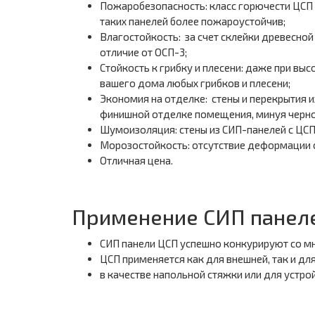
Пожаробезопасность: класс горючести ЦСП -
таких панелей более пожароустойчив;
Влагостойкость: за счет склейки древесной
отличие от ОСП-3;
Стойкость к грибку и плесени: даже при вы
вашего дома любых грибков и плесени;
Экономия на отделке: стены и перекрытия 
финишной отделке помещения, минуя черновы
Шумоизоляция: стены из СИП-панелей с ЦСП
Морозостойкость: отсутствие деформации с
Отличная цена.
Применение СИП панел
СИП панели ЦСП успешно конкурируют со м
ЦСП применяется как для внешней, так и для
в качестве напольной стяжки или для устро