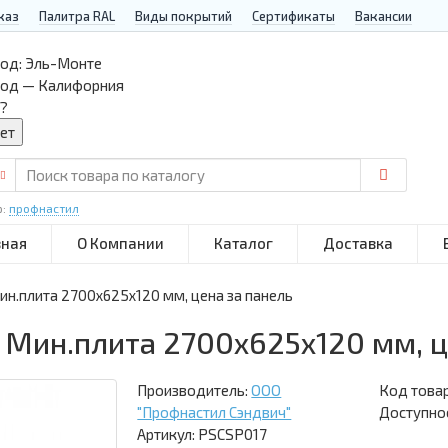
каз
Палитра RAL
Виды покрытий
Сертификаты
Вакансии
од:
Эль-Монте
род — Калифорния
?
р:
профнастил
вная
О Компании
Каталог
Доставка
н.плита 2700x625x120 мм, цена за панель
Мин.плита 2700x625x120 мм, ц
Производитель:
ООО
Код това
"Профнастил Сэндвич"
Доступнос
Артикул: PSCSP017