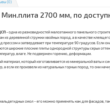
ывы (0)
Мин.плита 2700 мм, по доступ
ЦСП -
одна из разновидностей малоэтажного панельного строите
н из деревянной стружки хвойных пород, а в качестве клеящег
д прессом и затвердевает при температуре 90 градусов. Если он
аются широкие плоские плиты однородной структуры серых отт
мператур, влаге. Не подвержен горению, деформации.
й материал, который изготавливается из минеральной ваты и с
 а если ее произвели из натуральных горных пород, то они начн
альдегидных смол - его можно применять как для фасадов, так