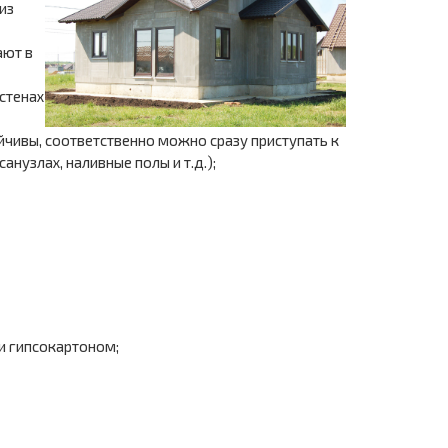
из
ают в
 стенах
йчивы, соответственно можно сразу приступать к
нузлах, наливные полы и т.д.);
и гипсокартоном;