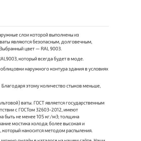
аружные слои которой выполнены из
нваты являются безопасным, долговечным,
Выбранный цвет — RAL 9003.
AL9003, который всегда будет в моде.
 облицовки наружного контура здания в условиях
й. Благодаря этому количество стыков меньше,
альтовой) ваты. ГОСТ является государственным
тствии с ГОСТом 32603-2012, имеют
а быть не менее 105 кг/м3; толщина
ание мостика холода; более высокая и
, который наносится методом распыления.
3 можно онлайн в каталоге на нашем сайте. Наши