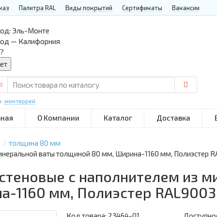
каз
Палитра RAL
Виды покрытий
Сертификаты
Вакансии
од:
Эль-Монте
род — Калифорния
?
р:
монтеррей
вная
О Компании
Каталог
Доставка
толщина 80 мм
инеральной ваты толщиной 80 мм, Ширина-1160 мм, Полиэстер 
 стеновые с наполнителем из м
а-1160 мм, Полиэстер RAL9003
Код товара:
23464-01
Доступнос