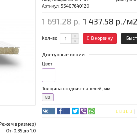
Артикул: 55487640120
1 691.28 р.
1 437.58 р.
/м
Кол-во
В корзину
Быст
Доступные опции
Цвет
Толщина сэндвич-панелей, мм
80
 (Режем в размер)
От-0.35 до 1.0