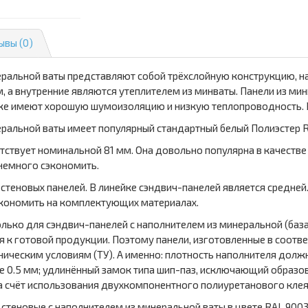
ывы (0)
еральной ваты представляют собой трёхслойную конструкцию, н
 а внутренние являются утеплителем из минваты. Панели из ми
же имеют хорошую шумоизоляцию и низкую теплопроводность. 
ральной ваты имеет популярный стандартный белый Полиэстер R
тствует номинальной 81 мм. Она довольно популярна в качестве
 немного сэкономить.
 стеновых панелей. В линейке сэндвич-панелей является средне
сэкономить на комплектующих материалах.
лько для сэндвич-панелей с наполнителем из минеральной (баз
к готовой продукции. Поэтому панели, изготовленные в соотве
ническим условиям (ТУ). А именно: плотность наполнителя должн
е 0.5 мм; удлинённый замок типа шип-паз, исключающий образов
а счёт использования двухкомпонентного полиуретанового клея
 стеновые с наполнителем из минеральной ваты в цвете RAL 900