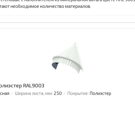
тают необходимое количество материалов.
Полиэстер RAL9003
усная
Ширина листа, мм:
250
Покрытие:
Полиэстер