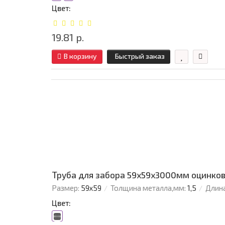
Цвет:
19.81 р.
В корзину
Быстрый заказ
Труба для забора 59х59x3000мм оцинков
Размер:
59х59
Толщина металла,мм:
1,5
Длина
Цвет: