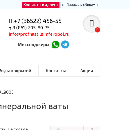
Контакты и адреса
Личный кабинет
+7 (36522) 456-55
8 (861) 205-80-75
0
info@profnastilsimferopol.ru
Мессенджеры:
Виды покрытий
Контакты
Акции
RAL9003
инеральной ваты
ть: На складе