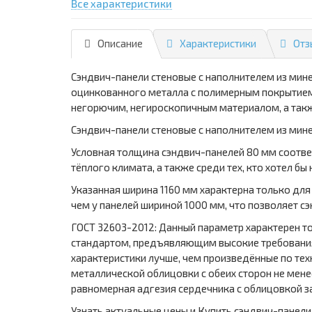
Все характеристики
Описание
Характеристики
Отз
Сэндвич-панели стеновые с наполнителем из мин
оцинкованного металла с полимерным покрытием,
негорючим, негироскопичным материалом, а так
Сэндвич-панели стеновые с наполнителем из мине
Условная толщина сэндвич-панелей 80 мм соотве
тёплого климата, а также среди тех, кто хотел бы
Указанная ширина 1160 мм характерна только для
чем у панелей шириной 1000 мм, что позволяет 
ГОСТ 32603-2012: Данный параметр характерен то
стандартом, предъявляющим высокие требования 
характеристики лучше, чем произведённые по тех
металлической облицовки с обеих сторон не мене
равномерная адгезия сердечника с облицовкой з
Узнать актуальные цены и Купить сэндвич-панели