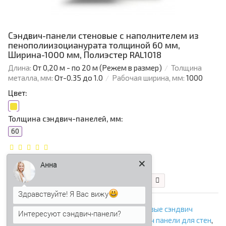
Сэндвич-панели стеновые с наполнителем из
пенополиизоцианурата толщиной 60 мм,
Ширина-1000 мм, Полиэстер RAL1018
Длина:
От 0,20 м - по 20 м (Режем в размер)
Толщина
металла, мм:
От-0.35 до 1.0
Рабочая ширина, мм:
1000
Цвет:
Толщина сэндвич-панелей, мм:
60
1 740.55 р.
Анна
В корзину
Быстрый заказ
Здравствуйте! Я Вас вижу
сэндвич панели толщиной 60 мм
,
стеновые сэндвич
Интересуют сэндвич-панели?
панели
,
сэндвич панели стеновые
,
сэндвич панели для стен
,