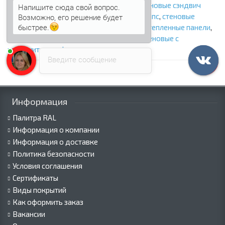
стеновые сэндвич панели с минватой
,
стеновые сэндвич
Напишите сюда свой вопрос.
панели с ппу
,
стеновые сэндвич панели с ппс
,
стеновые
Возможно, его решение будет
быстрее.
сэндвич панели с пир
,
стеновые панели
,
утепленные панели
,
панели с утеплителем
,
сэндвич панели стеновые с
наполнителем
,
фасадные сэндвич панели
Введите сообщение
Информация
Палитра RAL
Информация о компании
Информация о доставке
Политика безопасности
Условия соглашения
Сертификаты
Виды покрытий
Как оформить заказ
Вакансии