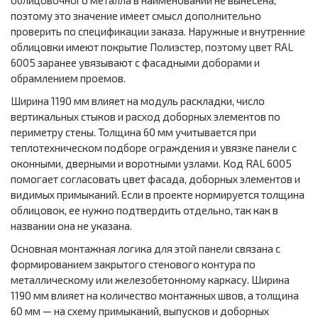
облицовочного металла в наименовании не вынесена,
поэтому это значение имеет смысл дополнительно
проверить по спецификации заказа. Наружные и внутренние
облицовки имеют покрытие Полиэстер, поэтому цвет RAL
6005 заранее увязывают с фасадными доборами и
обрамлением проемов.
Ширина 1190 мм влияет на модуль раскладки, число
вертикальных стыков и расход доборных элементов по
периметру стены. Толщина 60 мм учитывается при
теплотехническом подборе ограждения и увязке панели с
оконными, дверными и воротными узлами. Код RAL 6005
помогает согласовать цвет фасада, доборных элементов и
видимых примыканий. Если в проекте нормируется толщина
облицовок, ее нужно подтвердить отдельно, так как в
названии она не указана.
Основная монтажная логика для этой панели связана с
формированием закрытого стенового контура по
металлическому или железобетонному каркасу. Ширина
1190 мм влияет на количество монтажных швов, а толщина
60 мм — на схему примыканий, выпусков и доборных