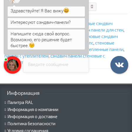
В корзину
Быстрый заказ
Здравствуйте! Я Вас вижу
Интересуют сэндвич-панели?
сэндвич панели толщиной 60 мм
,
стеновые сэндвич
панели
,
сэндвич панели стеновые
,
сэндвич панели для стен
,
Напишите сюда свой вопрос.
стеновые сэндвич панели с минватой
,
стеновые сэндвич
Возможно, его решение будет
панели с ппу
,
стеновые сэндвич панели с ппс
,
стеновые
быстрее.
сэндвич панели с пир
,
стеновые панели
,
утепленные панели
,
панели с утеплителем
,
сэндвич панели стеновые с
наполнителем
,
фасадные сэндвич панели
Введите сообщение
Информация
Палитра RAL
Информация о компании
Информация о доставке
Политика безопасности
Условия соглашения