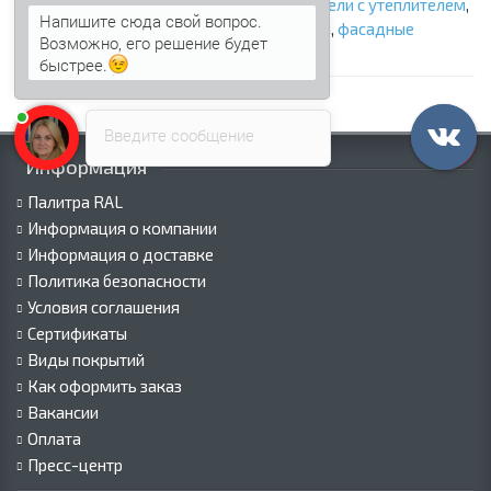
стеновые панели
,
утепленные панели
,
панели с утеплителем
,
Напишите сюда свой вопрос.
сэндвич панели стеновые с наполнителем
,
фасадные
Возможно, его решение будет
сэндвич панели
быстрее.
Введите сообщение
Информация
Палитра RAL
Информация о компании
Информация о доставке
Политика безопасности
Условия соглашения
Сертификаты
Виды покрытий
Как оформить заказ
Вакансии
Оплата
Пресс-центр