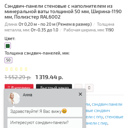
Сэндвич-панели стеновые с наполнителем из
минеральной ваты толщиной 50 мм, Ширина-1190
мм, Полиэстер RAL6002
Длина:
От 0,20 м - по 20 м (Режем в размер)
Толщина
металла, мм:
От-0.35 до 1.0
Рабочая ширина, мм:
1190
Цвет:
Толщина сэндвич-панелей, мм:
50
1 552.29 р.
1 319.44 р.
В корзину
Быстрый заказ
Анна
сэндвич панели
,
стеновые сэндвич панели
,
сэндвич панели
стеновые
,
сэндвич панели для стен
,
стеновые сэндвич
Здравствуйте! Я Вас вижу
панели с минватой
,
стеновые сэндвич панели с ппу
,
стеновые
Интересуют сэндвич-панели?
сэндвич панели с ппс
,
стеновые сэндвич панели с пир
,