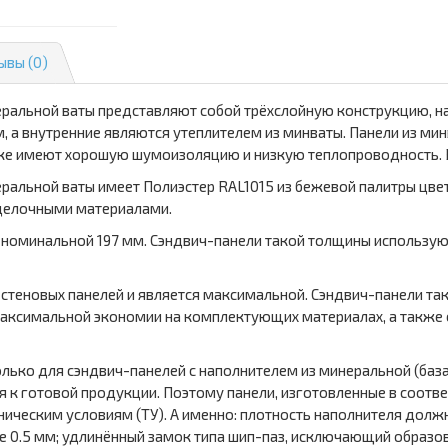
ывы (0)
еральной ваты представляют собой трёхслойную конструкцию, н
 а внутренние являются утеплителем из минваты. Панели из ми
же имеют хорошую шумоизоляцию и низкую теплопроводность. В
ральной ваты имеет Полиэстер RAL1015 из бежевой палитры цвет
тделочными материалами.
номинальной 197 мм. Сэндвич-панели такой толщины используют
я стеновых панелей и является максимальной. Сэндвич-панели 
максимальной экономии на комплектующих материалах, а также 
лько для сэндвич-панелей с наполнителем из минеральной (баз
к готовой продукции. Поэтому панели, изготовленные в соотве
ническим условиям (ТУ). А именно: плотность наполнителя должн
е 0.5 мм; удлинённый замок типа шип-паз, исключающий образов