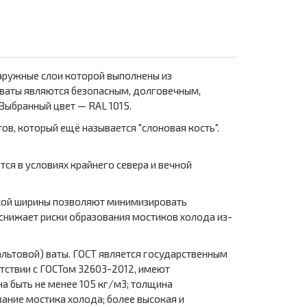
аружные слои которой выполнены из
нваты являются безопасным, долговечным,
ыбранный цвет — RAL 1015.
ов, который ещё называется "слоновая кость".
ся в условиях крайнего севера и вечной
такой ширины позволяют минимизировать
снижает риски образования мостиков холода из-
альтовой) ваты. ГОСТ является государственным
тствии с ГОСТом 32603-2012, имеют
а быть не менее 105 кг/м3; толщина
ание мостика холода; более высокая и