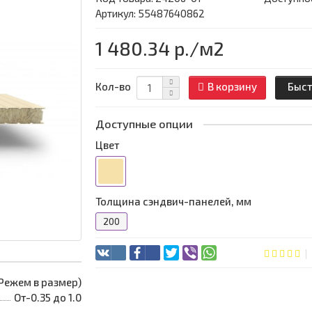
Артикул: 55487640862
1 480.34 р.
/м2
Кол-во
В корзину
Быст
Доступные опции
Цвет
Толщина сэндвич-панелей, мм
200
 (Режем в размер)
От-0.35 до 1.0