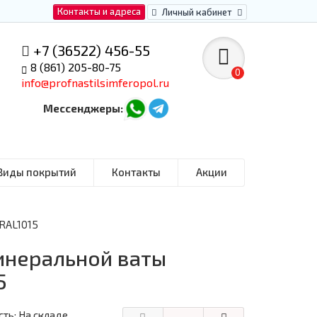
Контакты и адреса
Личный кабинет
+7 (36522) 456-55
8 (861) 205-80-75
0
info@profnastilsimferopol.ru
Мессенджеры:
Виды покрытий
Контакты
Акции
 RAL1015
инеральной ваты
5
ть: На складе