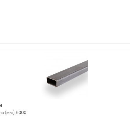
м
на (мм):
6000