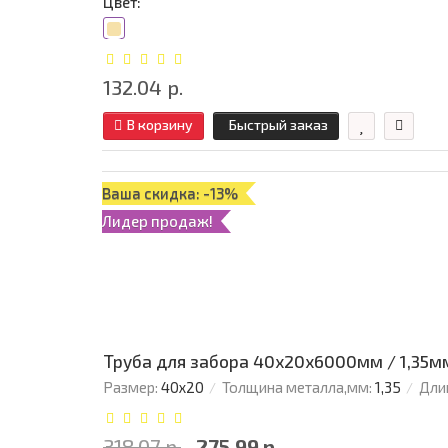
Цвет:
132.04 р.
В корзину
Быстрый заказ
Ваша скидка: -13%
Лидер продаж!
Труба для забора 40х20x6000мм / 1,35м
Размер:
40х20
Толщина металла,мм:
1,35
Дли
318.07 р.
275.99 р.