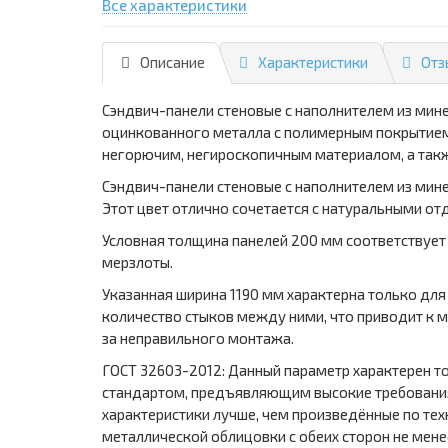
Все характеристики
Описание
Характеристики
Отз
Сэндвич-панели стеновые с наполнителем из мин
оцинкованного металла с полимерным покрытием,
негорючим, негироскопичным материалом, а так
Сэндвич-панели стеновые с наполнителем из мине
Этот цвет отлично сочетается с натуральными о
Условная толщина панелей 200 мм соответствует 
мерзлоты.
Указанная ширина 1190 мм характерна только дл
количество стыков между ними, что приводит к 
за неправильного монтажа.
ГОСТ 32603-2012: Данный параметр характерен то
стандартом, предъявляющим высокие требования 
характеристики лучше, чем произведённые по тех
металлической облицовки с обеих сторон не мене