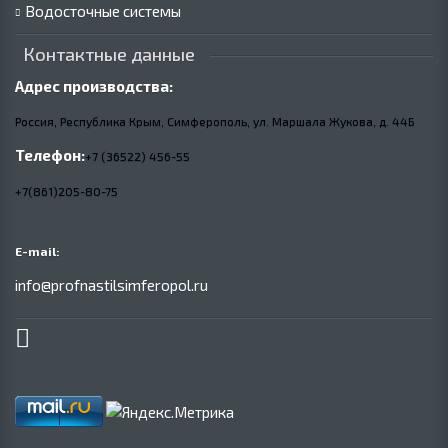
Водосточные системы
Контактные данные
Адрес производства:
Россия, Республика Крым, Симферополь, ул. Маршала Жукова,
д.
44Б
Телефон:
+7 (36522) 456-55
+7(861)205-80-75
E-mail:
info@profnastilsimferopol.ru