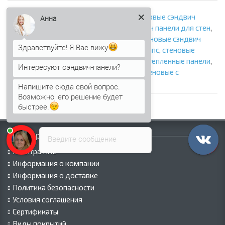
сэндвич панели толщиной 180 мм
,
стеновые сэндвич
Анна
панели
,
сэндвич панели стеновые
,
сэндвич панели для стен
,
стеновые сэндвич панели с минватой
,
стеновые сэндвич
Здравствуйте! Я Вас вижу
панели с ппу
,
стеновые сэндвич панели с ппс
,
стеновые
сэндвич панели с пир
,
стеновые панели
,
утепленные панели
,
Интересуют сэндвич-панели?
панели с утеплителем
,
сэндвич панели стеновые с
наполнителем
,
фасадные сэндвич панели
Напишите сюда свой вопрос.
Возможно, его решение будет
быстрее.
Информация
Введите сообщение
Палитра RAL
Информация о компании
Информация о доставке
Политика безопасности
Условия соглашения
Сертификаты
Виды покрытий