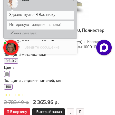
Здравствуйте! Я Вас вижу
Интересуют сэндвич-панели?
Сэндвич-панели стеновые с пир 160, Полиэстер
Анна
печатает...
RAL7004 серый
Длина:
От 0,20 м - по 20 м (Режем в размер)
Наполнение:
Введите сообщение
Пенополиизоцианурат
Общая ширина, мм:
1000. 1160. 1190
Толщина металла, мм:
0.5-0.7
Цвет:
Толщина сэндвич-панелей, мм:
160
2 783.49 р.
2 365.96 р.
В корзину
Быстрый заказ