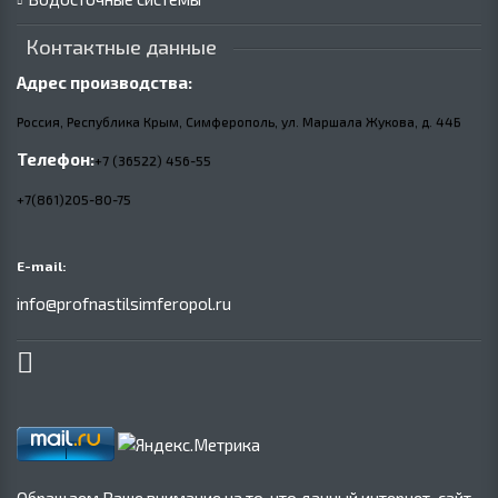
Контактные данные
Адрес производства:
Россия, Республика Крым, Симферополь, ул. Маршала Жукова,
д.
44Б
Телефон:
+7 (36522) 456-55
+7(861)205-80-75
E-mail:
info@profnastilsimferopol.ru