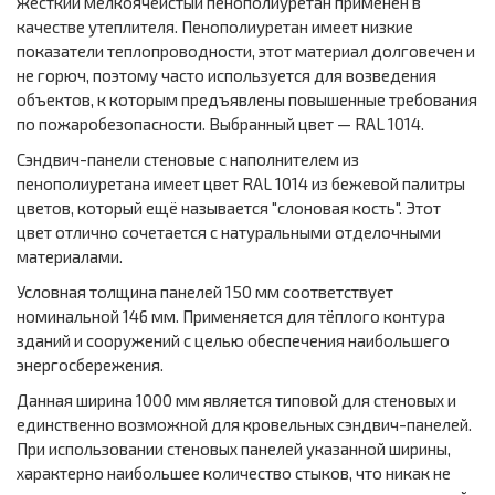
жесткий мелкоячеистый пенополиуретан применён в
качестве утеплителя. Пенополиуретан имеет низкие
показатели теплопроводности, этот материал долговечен и
не горюч, поэтому часто используется для возведения
объектов, к которым предъявлены повышенные требования
по пожаробезопасности. Выбранный цвет — RAL 1014.
Сэндвич-панели стеновые с наполнителем из
пенополиуретана имеет цвет RAL 1014 из бежевой палитры
цветов, который ещё называется "слоновая кость". Этот
цвет отлично сочетается с натуральными отделочными
материалами.
Условная толщина панелей 150 мм соответствует
номинальной 146 мм. Применяется для тёплого контура
зданий и сооружений с целью обеспечения наибольшего
энергосбережения.
Данная ширина 1000 мм является типовой для стеновых и
единственно возможной для кровельных сэндвич-панелей.
При использовании стеновых панелей указанной ширины,
характерно наибольшее количество стыков, что никак не