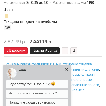
металла, мм:
От-0.35 до 1.0
Рабочая ширина, мм:
1190
Цвет:
Толщина сэндвич-панелей, мм:
150
2 871.99 р.
2 441.19 р.
В корзину
Быстрый заказ
сэндвич панели толщиной 150 мм
,
стеновые сэндвич
панели
,
сэндвич панели стеновые
,
сэндвич панели для стен
,
Анна
стеновые сэндвич панели с минватой
,
стеновые сэндвич
панели с ппу
,
стеновые сэндвич панели с ппс
,
стеновые
Здравствуйте! Я Вас вижу
сэндвич панели с пир
,
стеновые панели
,
утепленные панели
,
панели с утеплителем
,
сэндвич панели стеновые с
Интересуют сэндвич-панели?
наполнителем
,
фасадные сэндвич панели
Напишите сюда свой вопрос.