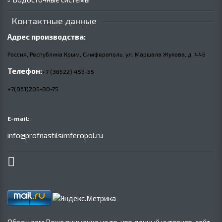
Контактные данные
Адрес производства:
Россия, Республика Крым, Симферополь, ул. Маршала Жукова,
д.
44Б
Телефон:
+7 (36522) 456-55
+7(861)205-80-75
E-mail:
info@profnastilsimferopol.ru