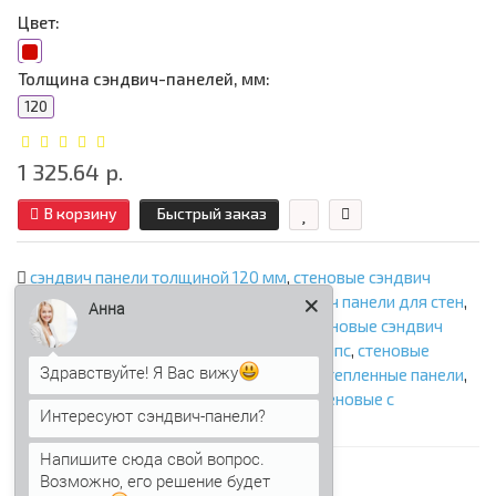
Цвет:
Толщина сэндвич-панелей, мм:
120
1 325.64 р.
В корзину
Быстрый заказ
сэндвич панели толщиной 120 мм
,
стеновые сэндвич
панели
,
сэндвич панели стеновые
,
сэндвич панели для стен
,
Анна
стеновые сэндвич панели с минватой
,
стеновые сэндвич
панели с ппу
,
стеновые сэндвич панели с ппс
,
стеновые
Здравствуйте! Я Вас вижу
сэндвич панели с пир
,
стеновые панели
,
утепленные панели
,
панели с утеплителем
,
сэндвич панели стеновые с
Интересуют сэндвич-панели?
наполнителем
,
фасадные сэндвич панели
Напишите сюда свой вопрос.
Возможно, его решение будет