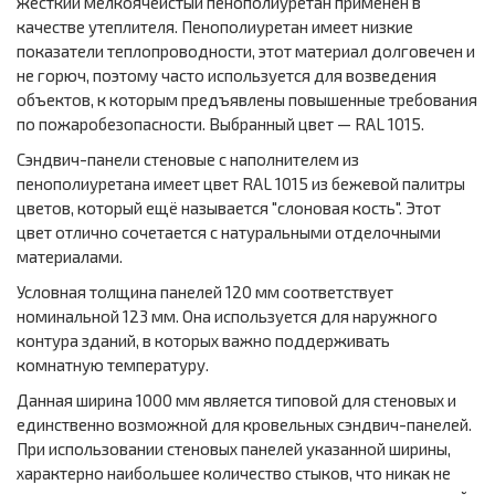
жесткий мелкоячеистый пенополиуретан применён в
качестве утеплителя. Пенополиуретан имеет низкие
показатели теплопроводности, этот материал долговечен и
не горюч, поэтому часто используется для возведения
объектов, к которым предъявлены повышенные требования
по пожаробезопасности. Выбранный цвет — RAL 1015.
Сэндвич-панели стеновые с наполнителем из
пенополиуретана имеет цвет RAL 1015 из бежевой палитры
цветов, который ещё называется "слоновая кость". Этот
цвет отлично сочетается с натуральными отделочными
материалами.
Условная толщина панелей 120 мм соответствует
номинальной 123 мм. Она используется для наружного
контура зданий, в которых важно поддерживать
комнатную температуру.
Данная ширина 1000 мм является типовой для стеновых и
единственно возможной для кровельных сэндвич-панелей.
При использовании стеновых панелей указанной ширины,
характерно наибольшее количество стыков, что никак не