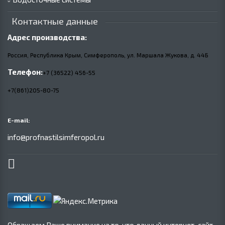
Контактные данные
Адрес производства:
Россия, Республика Крым, Симферополь, ул. Маршала Жукова,
д.
44Б
Телефон:
+7 (36522) 456-55
+7(861)205-80-75
E-mail:
info@profnastilsimferopol.ru