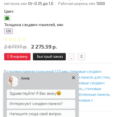
металла, мм:
От-0.35 до 1.0
Рабочая ширина, мм:
1000
Цвет:
Толщина сэндвич-панелей, мм:
120
2 677.17 р.
2 275.59 р.
В корзину
Быстрый заказ
сэндвич панели толщиной 120 мм
,
стеновые сэндвич
панели
,
сэндвич панели стеновые
,
сэндвич панели для стен
,
Анна
стеновые сэндвич панели с минватой
,
стеновые сэндвич
панели с ппу
,
стеновые сэндвич панели с ппс
,
стеновые
Здравствуйте! Я Вас вижу
сэндвич панели с пир
,
стеновые панели
,
утепленные панели
,
панели с утеплителем
,
сэндвич панели стеновые с
Интересуют сэндвич-панели?
наполнителем
,
фасадные сэндвич панели
Напишите сюда свой вопрос.