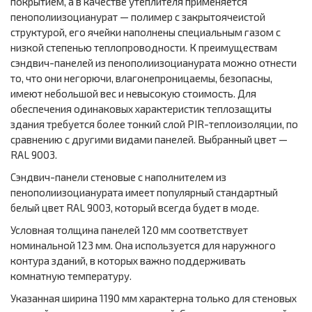
покрытием, а в качестве утеплителя применяется
пенополиизоцианурат — полимер с закрытоячеистой
структурой, его ячейки наполнены специальным газом с
низкой степенью теплопроводности. К преимуществам
сэндвич-панелей из пенополиизоцианурата можно отнести
то, что они негорючи, влагонепроницаемы, безопасны,
имеют небольшой вес и невысокую стоимость. Для
обеспечения одинаковых характеристик теплозащиты
здания требуется более тонкий слой PIR-теплоизоляции, по
сравнению с другими видами панелей. Выбранный цвет —
RAL 9003.
Сэндвич-панели стеновые с наполнителем из
пенополиизоцианурата имеет популярный стандартный
белый цвет RAL 9003, который всегда будет в моде.
Условная толщина панелей 120 мм соответствует
номинальной 123 мм. Она используется для наружного
контура зданий, в которых важно поддерживать
комнатную температуру.
Указанная ширина 1190 мм характерна только для стеновых