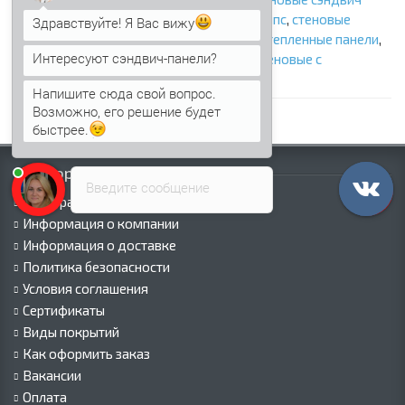
панели с ппу
,
стеновые сэндвич панели с ппс
,
стеновые
Здравствуйте! Я Вас вижу
сэндвич панели с пир
,
стеновые панели
,
утепленные панели
,
Интересуют сэндвич-панели?
панели с утеплителем
,
сэндвич панели стеновые с
наполнителем
,
фасадные сэндвич панели
Напишите сюда свой вопрос.
Возможно, его решение будет
быстрее.
Информация
Введите сообщение
Палитра RAL
Информация о компании
Информация о доставке
Политика безопасности
Условия соглашения
Сертификаты
Виды покрытий
Как оформить заказ
Вакансии
Оплата