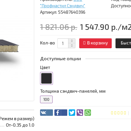
"Профнастил Сэндвич"
Доступнос
Артикул: 55487640396
1 821.06 р.
1 547.90 р.
/м
Кол-во
В корзину
Быст
Доступные опции
Цвет
Толщина сэндвич-панелей, мм
100
 (Режем в размер)
От-0.35 до 1.0