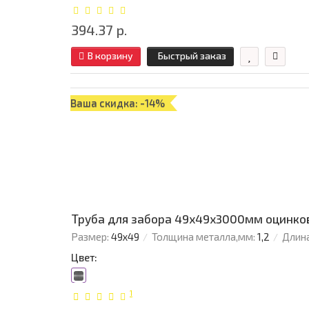
394.37 р.
В корзину
Быстрый заказ
Ваша скидка: -14%
Труба для забора 49х49x3000мм оцинков
Размер:
49х49
Толщина металла,мм:
1,2
Длина
Цвет:
1