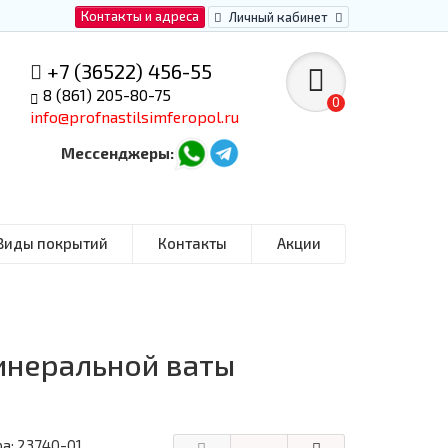
Контакты и адреса
Личный кабинет
+7 (36522) 456-55
8 (861) 205-80-75
0
info@profnastilsimferopol.ru
Мессенджеры:
Виды покрытий
Контакты
Акции
инеральной ваты
ра:
23740-01