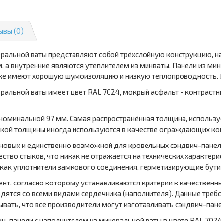
ывы (0)
еральной ваты представляют собой трёхслойную конструкцию, н
 а внутренние являются утеплителем из минваты. Панели из ми
же имеют хорошую шумоизоляцию и низкую теплопроводность. 
ральной ваты имеет цвет RAL 7024, мокрый асфальт - контрастны
 номинальной 97 мм. Самая распространённая толщина, использу
акой толщины иногда используются в качестве ограждающих ко
еновых и единственно возможной для кровельных сэндвич-панел
ство стыков, что никак не отражается на технических характери
как уплотнители замкового соединения, герметизирующие бути
т, согласно которому устанавливаются критерии к качественны
дятся со всеми видами сердечника (наполнителя). Данные требо
вать, что все производители могут изготавливать сэндвич-панел
ич-панели с наполнителем из минеральной ваты в цвете RAL 702