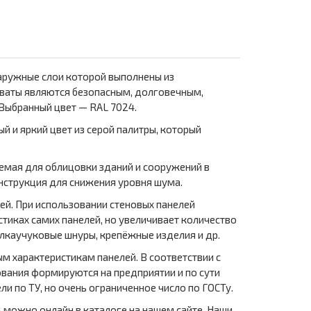
аружные слои которой выполнены из
нваты являются безопасным, долговечным,
Выбранный цвет — RAL 7024.
й и яркий цвет из серой палитры, который
емая для облицовки зданий и сооружений в
нструкция для снижения уровня шума.
ей. При использовании стеновых панелей
стиках самих панелей, но увеличивает количество
лкаучуковые шнуры, крепёжные изделия и др.
м характеристикам панелей. В соответствии с
вания формируются на предприятии и по сути
и по ТУ, но очень ограниченное число по ГОСТу.
4 можно онлайн в каталоге на нашем сайте. Наши