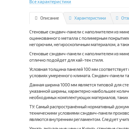
Все характеристики
Описание
Характеристики
Отз
Стеновые сэндвич-панели с наполнителем из мин
оцинкованного металла с полимерным покрытием,
негорючим, негироскопичным материалом, а так
Стеновые сэндвич-панели с наполнителем из мине
отлично подойдет для хай-тек стиля.
Условная толщина панелей 100 мм соответствует
условиях умеренного климата. Сэндвич-панели т
Данная ширина 1000 мм является типовой для ст
указанной ширины, характерно наибольшее количе
необходимых комплектующих материалов, таких 
ТУ: Самый распространённый нормативный докумен
техническими условиями сэндвич-панели произво
являются внутренним регламентом. Следует учиты
Узнать актуальные цены и Купить стеновые сэндв