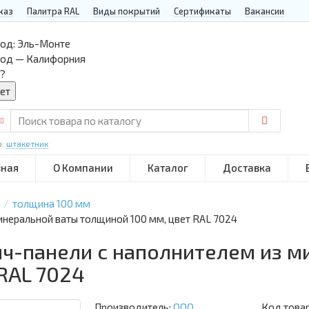
каз
Палитра RAL
Виды покрытий
Сертификаты
Вакансии
од:
Эль-Монте
род — Калифорния
?
р:
штакетник
вная
О Компании
Каталог
Доставка
толщина 100 мм
инеральной ваты толщиной 100 мм, цвет RAL 7024
ич-панели с наполнителем из м
RAL 7024
Производитель:
ООО
Код това