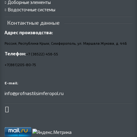
Доборные элементы
Водосточные системы
Контактные данные
Адрес производства:
Россия, Республика Крым, Симферополь, ул. Маршала Жукова,
д.
44Б
Телефон:
+7 (36522) 456-55
+7(861)205-80-75
E-mail:
info@profnastilsimferopol.ru