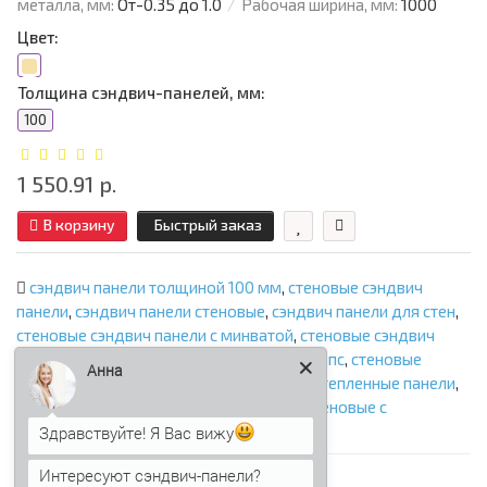
металла, мм:
От-0.35 до 1.0
Рабочая ширина, мм:
1000
Цвет:
Толщина сэндвич-панелей, мм:
100
1 550.91 р.
В корзину
Быстрый заказ
сэндвич панели толщиной 100 мм
,
стеновые сэндвич
панели
,
сэндвич панели стеновые
,
сэндвич панели для стен
,
стеновые сэндвич панели с минватой
,
стеновые сэндвич
панели с ппу
,
стеновые сэндвич панели с ппс
,
стеновые
Анна
сэндвич панели с пир
,
стеновые панели
,
утепленные панели
,
панели с утеплителем
,
сэндвич панели стеновые с
наполнителем
,
фасадные сэндвич панели
Здравствуйте! Я Вас вижу
Интересуют сэндвич-панели?