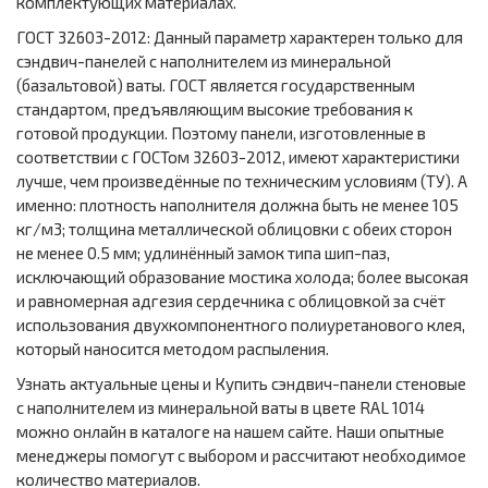
комплектующих материалах.
ГОСТ 32603-2012: Данный параметр характерен только для
сэндвич-панелей с наполнителем из минеральной
(базальтовой) ваты. ГОСТ является государственным
стандартом, предъявляющим высокие требования к
готовой продукции. Поэтому панели, изготовленные в
соответствии с ГОСТом 32603-2012, имеют характеристики
лучше, чем произведённые по техническим условиям (ТУ). А
именно: плотность наполнителя должна быть не менее 105
кг/м3; толщина металлической облицовки с обеих сторон
не менее 0.5 мм; удлинённый замок типа шип-паз,
исключающий образование мостика холода; более высокая
и равномерная адгезия сердечника с облицовкой за счёт
использования двухкомпонентного полиуретанового клея,
который наносится методом распыления.
Узнать актуальные цены и Купить сэндвич-панели стеновые
с наполнителем из минеральной ваты в цвете RAL 1014
можно онлайн в каталоге на нашем сайте. Наши опытные
менеджеры помогут с выбором и рассчитают необходимое
количество материалов.