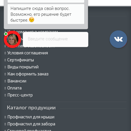
Напишите сюда свой вопрос.
Возможно, его решение будет
Информация
быстрее.
Палитра RAL
Информация о компании
Введите сообщение
Информация о доставке
Политика безопасности
Условия соглашения
Сертификаты
Виды покрытий
Как оформить заказ
Вакансии
Оплата
Пресс-центр
Каталог продукции
Профнастил для крыши
Профнастил для забора
Стеновой профнастил