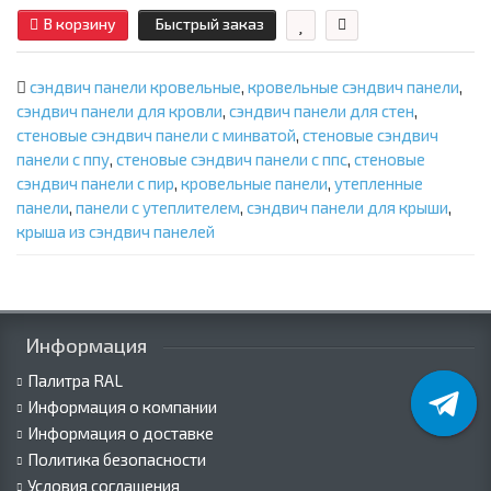
В корзину
Быстрый заказ
сэндвич панели кровельные
,
кровельные сэндвич панели
,
сэндвич панели для кровли
,
сэндвич панели для стен
,
стеновые сэндвич панели с минватой
,
стеновые сэндвич
панели с ппу
,
стеновые сэндвич панели с ппс
,
стеновые
сэндвич панели с пир
,
кровельные панели
,
утепленные
панели
,
панели с утеплителем
,
сэндвич панели для крыши
,
крыша из сэндвич панелей
Информация
Палитра RAL
Информация о компании
Информация о доставке
Политика безопасности
Условия соглашения