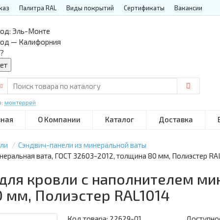
каз
Палитра RAL
Виды покрытий
Сертификаты
Вакансии
од:
Эль-Монте
род — Калифорния
?
р:
монтеррей
вная
О Компании
Каталог
Доставка
ели
Сэндвич-панели из минеральной ваты
неральная вата, ГОСТ 32603-2012, толщина 80 мм, Полиэстер RA
для кровли с наполнителем ми
 мм, Полиэстер RAL1014
Код товара:
22629-01
Доступнос