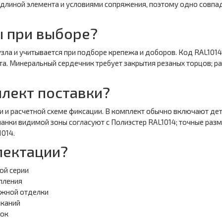
 длиной элемента и условиями сопряжения, поэтому одно совпа
 при выборе?
зла и учитывается при подборе крепежа и доборов. Код RAL1014
а. Минеральный сердечник требует закрытия резаных торцов; ра
лект поставки?
и расчетной схеме фиксации. В комплект обычно включают детал
анки видимой зоны согласуют с Полиэстер RAL1014; точные разм
1014.
лектации?
ой серии
пления
ужной отделки
ыканий
зок