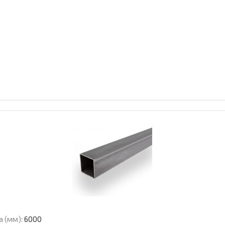
а (мм):
6000