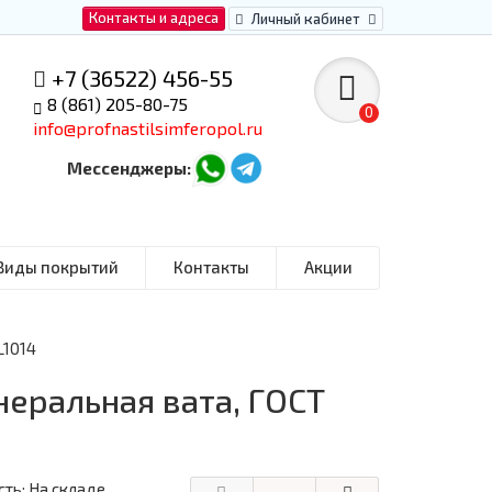
Контакты и адреса
Личный кабинет
+7 (36522) 456-55
8 (861) 205-80-75
0
info@profnastilsimferopol.ru
Мессенджеры:
Виды покрытий
Контакты
Акции
L1014
неральная вата, ГОСТ
ть: На складе