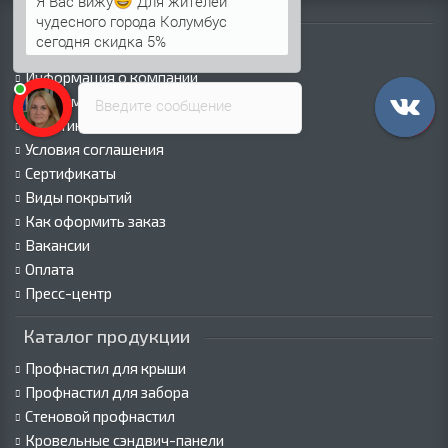
Я Вас вижу
Для жителей
Информация
чудесного города Колумбус
сегодня скидка 5%
Палитра RAL
Информация о компании
Информация о доставке
Введите сообщение
Политика безопасности
Условия соглашения
Сертификаты
Виды покрытий
Как оформить заказ
Вакансии
Оплата
Пресс-центр
Каталог продукции
Профнастил для крыши
Профнастил для забора
Стеновой профнастил
Кровельные сэндвич-панели