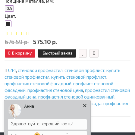
Толщина металла, мм:
0.5
Цвет:
676.59 р.
575.10 р.
В корзину
Быстрый заказ
С44
,
стеновой профнастил
,
стеновой профлист
,
купить
стеновой профнастил
,
купить стеновой профлист
,
профнастил стеновой фасадный
,
профлист стеновой
фасадный
,
профнастил стеновой цена
,
профнастил стеновой
фасадный цена
,
профнастил стеновой оцинкованный
,
профнастил для фасада
,
профлист для фасада
,
профнастил
Анна
С44
,
профлист С44