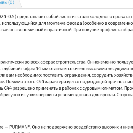
ывы (0)
4-0.5) представляет собой листы из стали холодного проката
 использующийся для монтажа фасада (особенно в современном
 как он экономичный и практичный. При покупке профлиста обра
актически во всех сферах строительства. Он неизменно пользует
 глубиной гофры 44 мм отличается очень высокими несущими по
сли вам необходимо: поставить ограждения, соорудить хозяйств
ие. Помимо этого С44 характеризуется подходящей прочностью
 С44 разрешено применять в районах с суровым климатом. Про
й рисунок из узких вершин и рекомендована для кровли. Сторон
тие — PURMAN®. Оно не подвержено воздействию высоких и низк