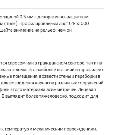
 толщиной 0.5 мм с декоративно-защитным
 стиле). Профилированный лист С44х1000
щайте внимание на рельеф: чем он
ся спросом как в гражданском секторе, так и на
казателями. Это наиболее высокий из профилей с
енные помещения, возвести стены и переборки в
 для возведения каркасов различных сооружений
филь этого материала асимметричен. Лицевая
а В выглядит более тяжеловесно, подходит для
их температур и механическим повреждениям.