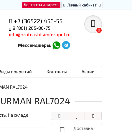
Контакты и адреса
Личный кабинет
+7 (36522) 456-55
8 (861) 205-80-75
0
info@profnastilsimferopol.ru
Мессенджеры:
Виды покрытий
Контакты
Акции
RMAN RAL7024
 PURMAN RAL7024
ть: На складе
Доставка