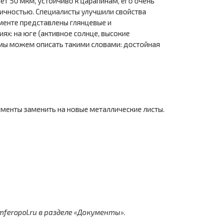
ет 50 мкм, устойчиво к царапинам, его очень
ичностью. Специалисты улучшили свойства
менте представлены глянцевые и
ях: на юге (активное солнце, высокие
 мы можем описать такими словами: достойная
менты заменить на новые металлические листы.
eropol.ru в разделе «Документы».