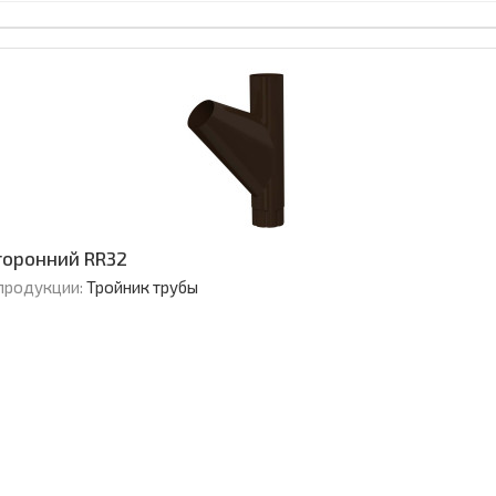
торонний RR32
продукции:
Тройник трубы