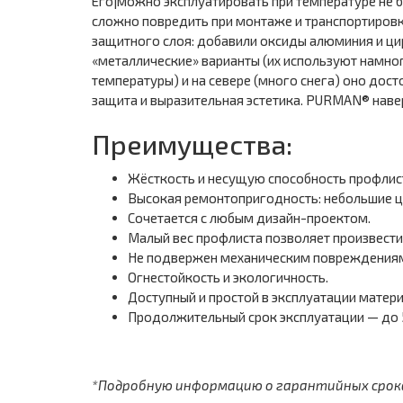
Его|можно эксплуатировать при температуре не б
сложно повредить при монтаже и транспортировк
защитного слоя: добавили оксиды алюминия и ци
«металлические» варианты (их используют намног
температуры) и на севере (много снега) оно до
защита и выразительная эстетика. PURMAN® навер
Преимущества:
Жёсткость и несущую способность профлист
Высокая ремонтопригодность: небольшие ц
Сочетается с любым дизайн-проектом.
Малый вес профлиста позволяет произвести
Не подвержен механическим повреждениям,
Огнестойкость и экологичность.
Доступный и простой в эксплуатации матери
Продолжительный срок эксплуатации — до 5
*Подробную информацию о гарантийных сроках