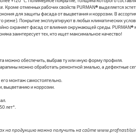
олее +120 °С. Полимерное покрытие, толщина которого составля
е. Кроме отменных рабочих свойств PURMAN® выделяется эстет
ркония для защиты фасада от выцветания и коррозии. В ассорти
о реже). Покрытие эксплуатируют в любых климатических услови
стойно охраняет фасад от влияния окружающей среды. PURMAN®
няка заинтересует тех, кто ищет максимальное качество!
а можно обеспечить, выбрав ту или иную форму профиля.
арапины можно обработать ремонтной эмалью, а дефектные сег
 его монтаж самостоятельно.
 выцветанию и коррозии.
ал.
0 лет*.
 на продукцию можно получить на сайте www.profnastilsimf