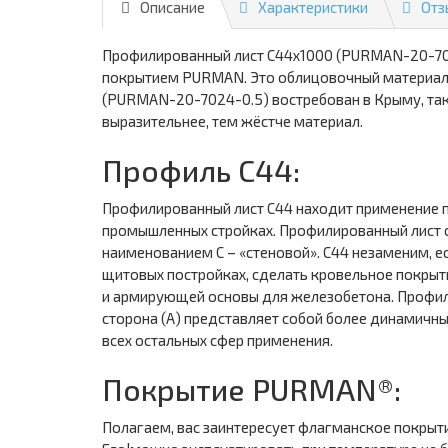
Описание
Характеристики
Отз
Профилированный лист С44х1000 (PURMAN-20-702
покрытием PURMAN. Это облицовочный материал,
(PURMAN-20-7024-0.5) востребован в Крыму, так
выразительнее, тем жёстче материал.
Профиль С44:
Профилированный лист С44 находит применение пр
промышленных стройках. Профилированный лист с
наименованием С – «стеновой». С44 незаменим, е
щитовых постройках, сделать кровельное покрыт
и армирующей основы для железобетона. Профиль
сторона (А) представляет собой более динамичны
всех остальных сфер применения.
Покрытие PURMAN®:
Полагаем, вас заинтересует флагманское покры