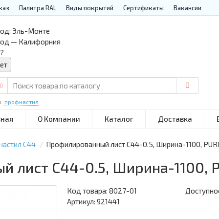
каз
Палитра RAL
Виды покрытий
Сертификаты
Вакансии
од:
Эль-Монте
род — Калифорния
?
р:
профнастил
вная
О Компании
Каталог
Доставка
настил С44
Профилированный лист С44-0.5, Ширина-1100, PU
й лист С44-0.5, Ширина-1100,
Код товара:
8027-01
Доступнос
Артикул: 921441