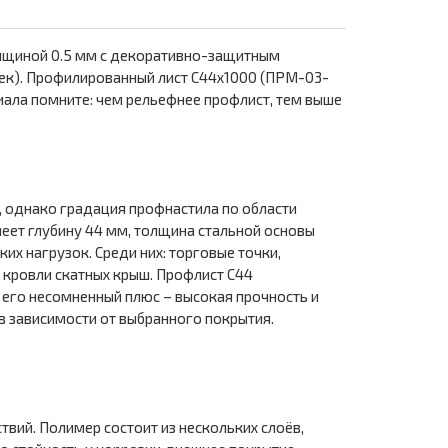
олщиной 0.5 мм с декоративно-защитным
тек). Профилированный лист С44х1000 (ПРМ-03-
риала помните: чем рельефнее профлист, тем выше
, однако градация профнастила по области
меет глубину 44 мм, толщина стальной основы
х нагрузок. Среди них: торговые точки,
 кровли скатных крыш. Профлист С44
 его несомненный плюс – высокая прочность и
в зависимости от выбранного покрытия.
вий. Полимер состоит из нескольких слоёв,