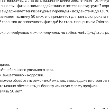
тва: например, сплав из алюминия и цинка обеспечивает отличну
ьность к физическим воздействиям и потере цвета; грунт ? хоро
е выдерживает температурные перепады и воздействия до 120°
ие имеет толщину 50 мкм, его применяют для металлопроката т
гарантия долговечности фасада! На сталь с покрытием Colorcoa
на продукцию можно получить на сайте metallprofil.ru в р
ериал.
чёт небольшого удельного веса.
 выцветанию и коррозии.
можно обработать ремонтной эмалью, а вышедшие из строя сегм
а можно обеспечить, выбрав ту или иную форму профиля.
лять 50 лет*.