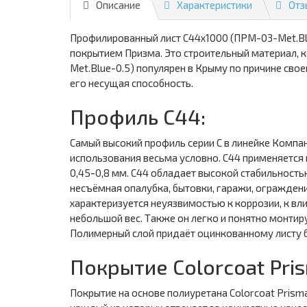
Описание
Характеристики
Отз
Профилированный лист С44х1000 (ПРМ-03-Met.Bl
покрытием Призма. Это строительный материал, 
Met.Blue-0.5) популярен в Крыму по причине сво
его несущая способность.
Профиль С44:
Самый высокий профиль серии С в линейке Компа
использования весьма условно. С44 применяется 
0,45-0,8 мм. С44 обладает высокой стабильность
несъёмная опалубка, бытовки, гаражи, огражден
характеризуется неуязвимостью к коррозии, к вл
небольшой вес. Также он легко и понятно монтир
Полимерный слой придаёт оцинкованному листу б
Покрытие Colorcoat Pri
Покрытие на основе полиуретана Colorcoat Prism