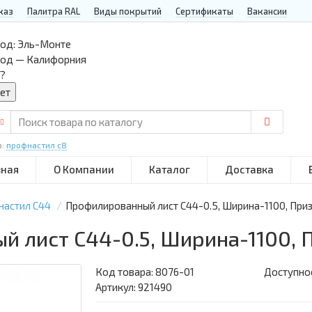
каз
Палитра RAL
Виды покрытий
Сертификаты
Вакансии
од:
Эль-Монте
род — Калифорния
?
р:
профнастил с8
вная
О Компании
Каталог
Доставка
настил С44
Профилированный лист С44-0.5, Ширина-1100, При
 лист С44-0.5, Ширина-1100, 
Код товара:
8076-01
Доступнос
Артикул: 921490