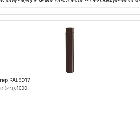
 на продукцию можно получить на сайте www.profnastilsimf
тер RAL8017
а (мм):
1000