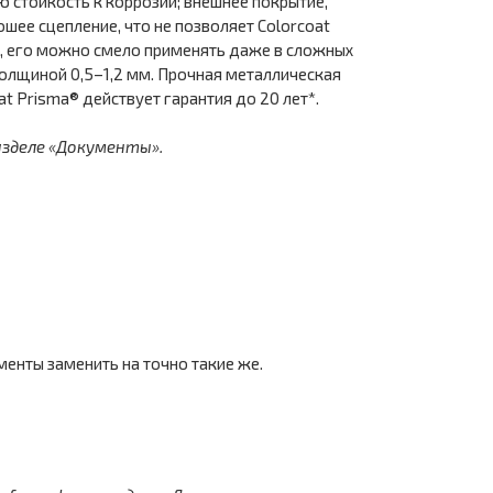
ю стойкость к коррозии; внешнее покрытие,
шее сцепление, что не позволяет Colorcoat
С, его можно смело применять даже в сложных
олщиной 0,5–1,2 мм. Прочная металлическая
t Prisma® действует гарантия до 20 лет*.
азделе «Документы».
енты заменить на точно такие же.