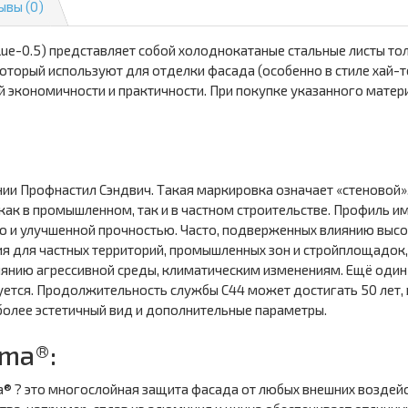
ывы (0)
ue-0.5) представляет собой холоднокатаные стальные листы т
который используют для отделки фасада (особенно в стиле хай-
ей экономичности и практичности. При покупке указанного мате
нии Профнастил Сэндвич. Такая маркировка означает «стеновой»
как в промышленном, так и в частном строительстве. Профиль и
ю и улучшенной прочностью. Часто, подверженных влиянию высоки
ия для частных территорий, промышленных зон и стройплощадок,
иянию агрессивной среды, климатическим изменениям. Ещё один
уется. Продолжительность службы С44 может достигать 50 лет, 
олее эстетичный вид и дополнительные параметры.
sma®:
a® ? это многослойная защита фасада от любых внешних воздейст