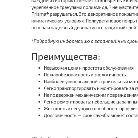
каждый из которых отвечает за конкретные качес
укреплённое гранулами полиамида, ? нечувствител
Prisma® разрушаться. Это декоративное покрыти
климатических условиях. Полиуретановое покрыт
основа и надёжный декоративно-защитный слой ? 
*Подробную информацию о гарантийных сроках 
Преимущества:
Невысокая цена и простота обслуживания.
Пожаробезопасность и экологичность.
Наиболее универсальный строительный мат
Легко транспортировать и монтировать за с
Не подвержен механическим повреждениям,
Легко ремонтировать: небольшие царапины 
Жёсткость и несущую способность профлист
Долговечность — срок службы может состав