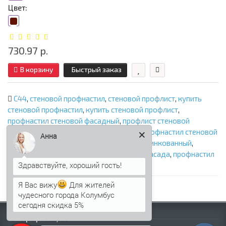
Цвет:
730.97 р.
В корзину
Быстрый заказ
С44
,
стеновой профнастил
,
стеновой профлист
,
купить
стеновой профнастил
,
купить стеновой профлист
,
профнастил стеновой фасадный
,
профлист стеновой
фасадный
,
профнастил стеновой цена
,
профнастил стеновой
Анна
фасадный цена
,
профнастил стеновой оцинкованный
,
профнастил для фасада
,
профлист для фасада
,
профнастил
С44
,
профлист С44
Я Вас вижу
Для жителей
чудесного города Колумбус
сегодня скидка 5%
Информация