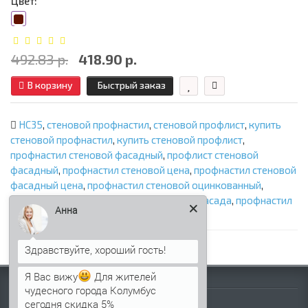
Цвет:
492.83 р.
418.90 р.
В корзину
Быстрый заказ
НС35
,
стеновой профнастил
,
стеновой профлист
,
купить
стеновой профнастил
,
купить стеновой профлист
,
профнастил стеновой фасадный
,
профлист стеновой
фасадный
,
профнастил стеновой цена
,
профнастил стеновой
фасадный цена
,
профнастил стеновой оцинкованный
,
профнастил для фасада
,
профлист для фасада
,
профнастил
Анна
НС35
,
профлист НС35
Я Вас вижу
Для жителей
Информация
чудесного города Колумбус
сегодня скидка 5%