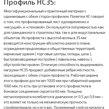
Профиль НС35:
Многофункциональный и практичный материал с
одинаковым с обеих сторон профилем. Пометка НС говорит
о том, что профилированный лист одновременно и
«несущий», и «стеновой». Он пользуется популярностью как
для гражданского строительства, так и для индустриальных
объектов. Из профлиста с высотой волны в 35 мм
возводятся конструкции абсолютно разного плана:
ограждения придомовых и общественных территорий,
каркасные здания ( торговые центры, склады, цеха ),
быстровозводимые постройки ( павильоны, навесы ),
обустройство кровли. Отличную способность выдерживать
нагрузки НС35 придают добавочные рёбра жёсткости,
проходящие с обеих сторон профлиста. Рабочая ширина
этого профиля достигает 1000 мм при габаритной ширине
1060 мм, то есть при установке этого профнастила в
боковое соединение скроется 60 мм. Толщина
металлопроката колеблется в диапазоне от 0,5 до 0,9 мм –
это влияет не только на механическую прочность
стройматериала, но и его вес. Полимерный слой из каталога