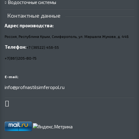
Водосточные системы
Контактные данные
Адрес производства:
Россия, Республика Крым, Симферополь, ул. Маршала Жукова,
д.
44Б
Телефон:
+7 (36522) 456-55
+7(861)205-80-75
E-mail:
info@profnastilsimferopol.ru