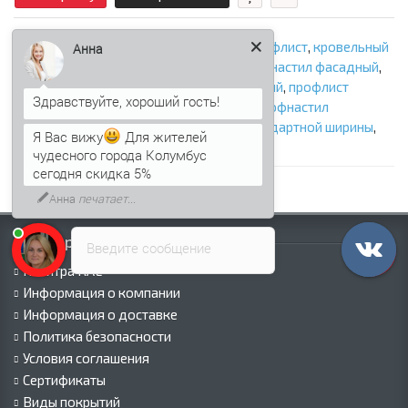
С8
,
стеновой профнастил
,
стеновой профлист
,
кровельный
Анна
профнастил
,
кровельный профлист
,
профнастил фасадный
,
профлист фасадный
,
профнастил заборный
,
профлист
заборный
,
профнастил оцинкованный
,
профнастил
нестандартной ширины
,
профлист нестандартной ширины
,
профнастил С8
,
профлист С8
Я Вас вижу
Для жителей
чудесного города Колумбус
сегодня скидка 5%
Информация
Введите сообщение
Палитра RAL
Информация о компании
Информация о доставке
Политика безопасности
Условия соглашения
Сертификаты
Виды покрытий