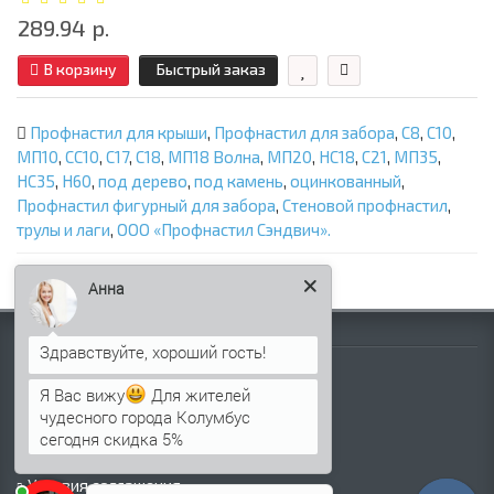
289.94 р.
В корзину
Быстрый заказ
Профнастил для крыши
,
Профнастил для забора
,
С8
,
С10
,
МП10
,
СС10
,
С17
,
С18
,
МП18 Волна
,
МП20
,
НС18
,
C21
,
МП35
,
НС35
,
Н60
,
под дерево
,
под камень
,
оцинкованный
,
Профнастил фигурный для забора
,
Стеновой профнастил
,
трулы и лаги
,
ООО «Профнастил Сэндвич».
Анна
Информация
Палитра RAL
Я Вас вижу
Для жителей
Информация о компании
чудесного города Колумбус
Информация о доставке
сегодня скидка 5%
Политика безопасности
Условия соглашения