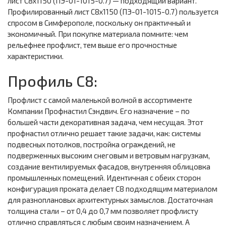
лист С8х1150 (ПЭ-01-1015-0.7) — подходящий вариант.
Профилированный лист С8х1150 (ПЭ-01-1015-0.7) пользуется
спросом в Симферополе, поскольку он практичный и
экономичный. При покупке материала помните: чем
рельефнее профлист, тем выше его прочностные
характеристики.
Профиль С8:
Профлист с самой маленькой волной в ассортименте
Компании Профнастил Сэндвич. Его назначение – по
большей части декоративная задача, чем несущая. Этот
профнастил отлично решает такие задачи, как: системы
подвесных потолков, постройка ограждений, не
подверженных высоким снеговым и ветровым нагрузкам,
создание вентилируемых фасадов, внутренняя облицовка
промышленных помещений. Идентичная с обеих сторон
конфигурация проката делает С8 подходящим материалом
для разноплановых архитектурных замыслов. Достаточная
толщина стали – от 0,4 до 0,7 мм позволяет профлисту
отлично справляться с любым своим назначением. А